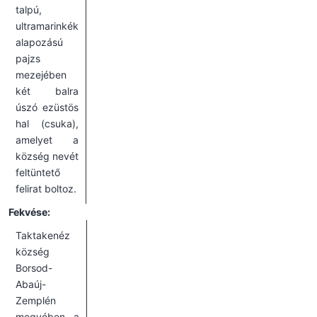
talpú,
ultramarinkék
alapozású
pajzs
mezejében
két balra
úszó ezüstös
hal (csuka),
amelyet a
község nevét
feltüntető
felirat boltoz.
Fekvése:
Taktakenéz
község
Borsod-
Abaúj-
Zemplén
megyében, a