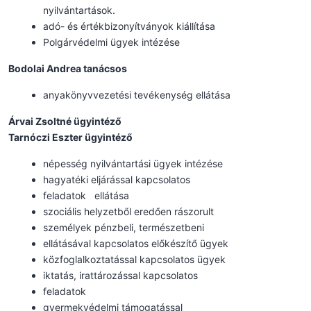
nyilvántartások.
adó- és értékbizonyítványok kiállítása
Polgárvédelmi ügyek intézése
Bodolai Andrea tanácsos
anyakönyvvezetési tevékenység ellátása
Árvai Zsoltné ügyintéző
Tarnóczi Eszter ügyintéző
népesség nyilvántartási ügyek intézése
hagyatéki eljárással kapcsolatos
feladatok ellátása
szociális helyzetből eredően rászorult
személyek pénzbeli, természetbeni
ellátásával kapcsolatos előkészítő ügyek
közfoglalkoztatással kapcsolatos ügyek
iktatás, irattározással kapcsolatos
feladatok
gyermekvédelmi támogatással