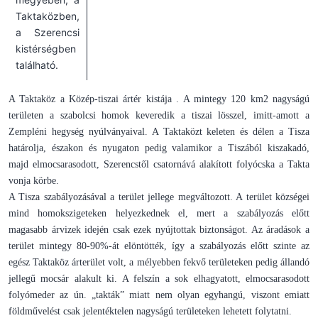
Taktaközben,
a Szerencsi
kistérségben
található.
A Taktaköz a Közép-tiszai ártér kistája . A mintegy 120 km2 nagyságú
területen a szabolcsi homok keveredik a tiszai lösszel, imitt-amott a
Zempléni hegység nyúlványaival. A Taktaközt keleten és délen a Tisza
határolja, északon és nyugaton pedig valamikor a Tiszából kiszakadó,
majd elmocsarasodott, Szerencstől csatornává alakított folyócska a Takta
vonja körbe.
A Tisza szabályozásával a terület jellege megváltozott. A terület községei
mind homokszigeteken helyezkednek el, mert a szabályozás előtt
magasabb árvizek idején csak ezek nyújtottak biztonságot. Az áradások a
terület mintegy 80-90%-át elöntötték, így a szabályozás előtt szinte az
egész Taktaköz árterület volt, a mélyebben fekvő területeken pedig állandó
jellegű mocsár alakult ki. A felszín a sok elhagyatott, elmocsarasodott
folyómeder az ún. „takták” miatt nem olyan egyhangú, viszont emiatt
földművelést csak jelentéktelen nagyságú területeken lehetett folytatni.