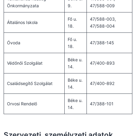
Önkormányzata
9.
47/588-009
Fő u.
47/588-003,
Általános Iskola
18.
47/588-004
Fő u.
Óvoda
47/388-145
18.
Béke u.
Védőnői Szolgálat
47/400-893
14.
Béke u.
Családsegítő Szolgálat
47/400-892
14.
Béke u.
Orvosi Rendelő
47/388-101
14.
Szervezeti, személyzeti adatok