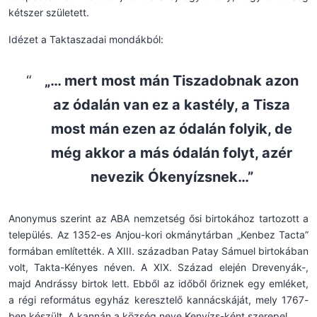
kétszer született.
Idézet a Taktaszadai mondákból:
„… mert most mán Tiszadobnak azon
az ódalán van ez a kastély, a Tisza
most mán ezen az ódalán folyik, de
még akkor a más ódalán folyt, azér
nevezik Ókenyízsnek…”
Anonymus szerint az ABA nemzetség ősi birtokához tartozott a
település. Az 1352-es Anjou-kori okmánytárban „Kenbez Tacta”
formában említették. A XIII. században Patay Sámuel birtokában
volt, Takta-Kényes néven. A XIX. Század elején Drevenyák-,
majd Andrássy birtok lett. Ebből az időből őriznek egy emléket,
a régi református egyház keresztelő kannácskáját, mely 1767-
ben készült. A kannán a község neve Kenyízs-ként szerepel.