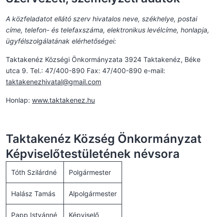
A közfeladatot ellátó szerv hivatalos neve, székhelye, postai
címe, telefon- és telefaxszáma, elektronikus levélcíme, honlapja,
ügyfélszolgálatának elérhetőségei:
Taktakenéz Községi Önkormányzata 3924 Taktakenéz, Béke
utca 9. Tel.: 47/400-890 Fax: 47/400-890 e-mail:
taktakenezhivatal@gmail.com
Honlap:
www.taktakenez.hu
Taktakenéz Község Önkormányzat
Képviselőtestületének névsora
Tóth Szilárdné
Polgármester
Halász Tamás
Alpolgármester
Papp Istvánné
Képviselő