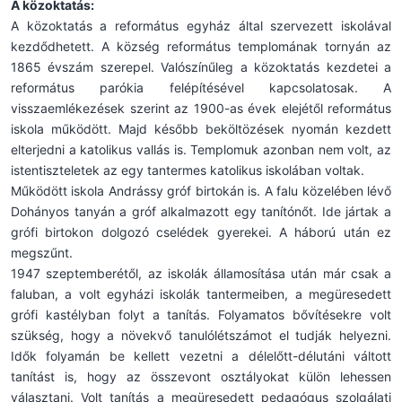
A közoktatás:
A közoktatás a református egyház által szervezett iskolával
kezdődhetett. A község református templomának tornyán az
1865 évszám szerepel. Valószínűleg a közoktatás kezdetei a
református parókia felépítésével kapcsolatosak. A
visszaemlékezések szerint az 1900-as évek elejétől református
iskola működött. Majd később beköltözések nyomán kezdett
elterjedni a katolikus vallás is. Templomuk azonban nem volt, az
istentiszteletek az egy tantermes katolikus iskolában voltak.
Működött iskola Andrássy gróf birtokán is. A falu közelében lévő
Dohányos tanyán a gróf alkalmazott egy tanítónőt. Ide jártak a
grófi birtokon dolgozó cselédek gyerekei. A háború után ez
megszűnt.
1947 szeptemberétől, az iskolák államosítása után már csak a
faluban, a volt egyházi iskolák tantermeiben, a megüresedett
grófi kastélyban folyt a tanítás. Folyamatos bővítésekre volt
szükség, hogy a növekvő tanulólétszámot el tudják helyezni.
Idők folyamán be kellett vezetni a délelőtt-délutáni váltott
tanítást is, hogy az összevont osztályokat külön lehessen
választani. Volt tanítás a megüresedett pedagógus szolgálati