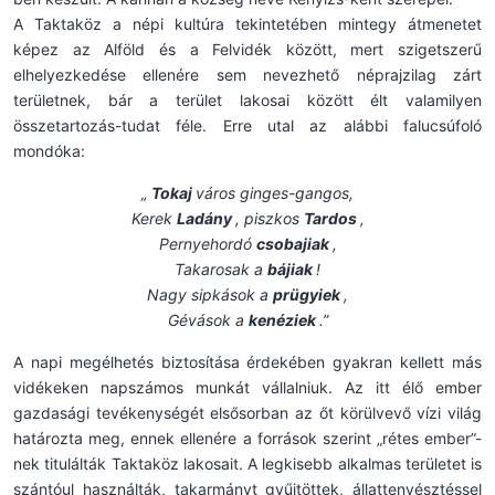
A Taktaköz a népi kultúra tekintetében mintegy átmenetet
képez az Alföld és a Felvidék között, mert szigetszerű
elhelyezkedése ellenére sem nevezhető néprajzilag zárt
területnek, bár a terület lakosai között élt valamilyen
összetartozás-tudat féle. Erre utal az alábbi falucsúfoló
mondóka:
„
Tokaj
város ginges-gangos,
Kerek
Ladány
, piszkos
Tardos
,
Pernyehordó
csobajiak
,
Takarosak a
bájiak
!
Nagy sipkások a
prügyiek
,
Gévások a
kenéziek
.”
A napi megélhetés biztosítása érdekében gyakran kellett más
vidékeken napszámos munkát vállalniuk. Az itt élő ember
gazdasági tevékenységét elsősorban az őt körülvevő vízi világ
határozta meg, ennek ellenére a források szerint „rétes ember”-
nek titulálták Taktaköz lakosait. A legkisebb alkalmas területet is
szántóul használták, takarmányt gyűjtöttek, állattenyésztéssel