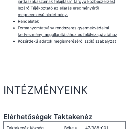
járdaszakaszainak felújítása" tárgyú közbeszerzést
lezáró Tájékoztató az eljárás eredményéről
megnevezésű hirdetmény.
Rendeletek
Formanyomtatvány rendszeres gyermekvédelmi
kedvezmény megállapításához és felülvizsgálatához
Közérdekű adatok megismeréséről szóló szabályzat
INTÉZMÉNYEINK
Elérhetőségek Taktakenéz
Taktakenéz Község
Béke u.
47/388-001,