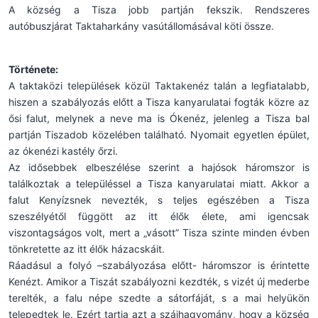
A község a Tisza jobb partján fekszik. Rendszeres
autóbuszjárat Taktaharkány vasútállomásával köti össze.
Története:
A taktaközi települések közül Taktakenéz talán a legfiatalabb,
hiszen a szabályozás előtt a Tisza kanyarulatai fogták közre az
ősi falut, melynek a neve ma is Ókenéz, jelenleg a Tisza bal
partján Tiszadob közelében található. Nyomait egyetlen épület,
az ókenézi kastély őrzi.
Az idősebbek elbeszélése szerint a hajósok háromszor is
találkoztak a településsel a Tisza kanyarulatai miatt. Akkor a
falut Kenyízsnek nevezték, s teljes egészében a Tisza
szeszélyétől függött az itt élők élete, ami igencsak
viszontagságos volt, mert a „vásott” Tisza szinte minden évben
tönkretette az itt élők házacskáit.
Ráadásul a folyó –szabályozása előtt- háromszor is érintette
Kenézt. Amikor a Tiszát szabályozni kezdték, s vizét új mederbe
terelték, a falu népe szedte a sátorfáját, s a mai helyükön
telepedtek le. Ezért tartja azt a szájhagyomány, hogy a község