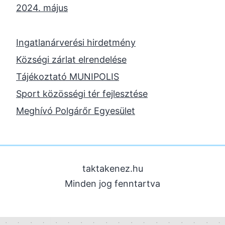
2024. május
2024. április
2023. november
Ingatlanárverési hirdetmény
2023. október
Községi zárlat elrendelése
2023. szeptember
Tájékoztató MUNIPOLIS
2023. június
Sport közösségi tér fejlesztése
2023. február
Meghívó Polgárőr Egyesület
2022. december
2022. november
2022. augusztus
taktakenez.hu
2022. május
Minden jog fenntartva
2022. március
2022. február