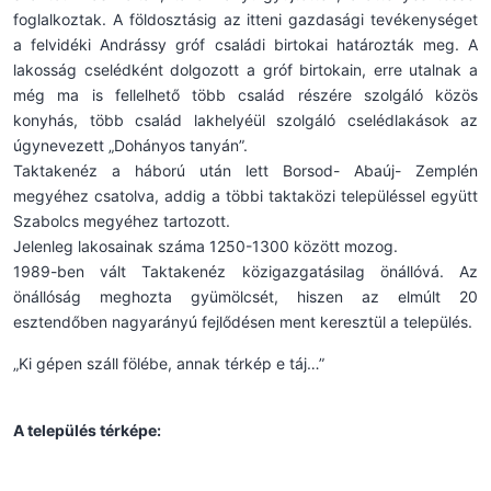
foglalkoztak. A földosztásig az itteni gazdasági tevékenységet
a felvidéki Andrássy gróf családi birtokai határozták meg. A
lakosság cselédként dolgozott a gróf birtokain, erre utalnak a
még ma is fellelhető több család részére szolgáló közös
konyhás, több család lakhelyéül szolgáló cselédlakások az
úgynevezett „Dohányos tanyán”.
Taktakenéz a háború után lett Borsod- Abaúj- Zemplén
megyéhez csatolva, addig a többi taktaközi településsel együtt
Szabolcs megyéhez tartozott.
Jelenleg lakosainak száma 1250-1300 között mozog.
1989-ben vált Taktakenéz közigazgatásilag önállóvá. Az
önállóság meghozta gyümölcsét, hiszen az elmúlt 20
esztendőben nagyarányú fejlődésen ment keresztül a település.
„Ki gépen száll fölébe, annak térkép e táj…”
A település térképe: