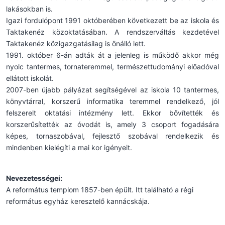
lakásokban is.
Igazi fordulópont 1991 októberében következett be az iskola és
Taktakenéz közoktatásában. A rendszerváltás kezdetével
Taktakenéz közigazgatásilag is önálló lett.
1991. október 6-án adták át a jelenleg is működő akkor még
nyolc tantermes, tornateremmel, természettudományi előadóval
ellátott iskolát.
2007-ben újabb pályázat segítségével az iskola 10 tantermes,
könyvtárral, korszerű informatika teremmel rendelkező, jól
felszerelt oktatási intézmény lett. Ekkor bővítették és
korszerűsítették az óvodát is, amely 3 csoport fogadására
képes, tornaszobával, fejlesztő szobával rendelkezik és
mindenben kielégíti a mai kor igényeit.
Nevezetességei:
A református templom 1857-ben épült. Itt található a régi
református egyház keresztelő kannácskája.