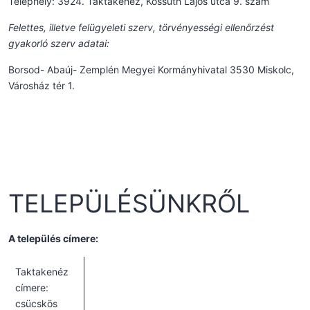
Telephely: 3924. Taktakenéz, Kossuth Lajos utca 9. szám
Felettes, illetve felügyeleti szerv, törvényességi ellenőrzést
gyakorló szerv adatai:
Borsod- Abaúj- Zemplén Megyei Kormányhivatal 3530 Miskolc,
Városház tér 1.
TELEPÜLÉSÜNKRŐL
A település címere:
Taktakenéz
címere:
csücskös