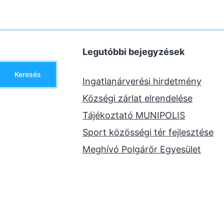
Legutóbbi bejegyzések
Keresés
Ingatlanárverési hirdetmény
Községi zárlat elrendelése
Tájékoztató MUNIPOLIS
Sport közösségi tér fejlesztése
Meghívó Polgárőr Egyesület