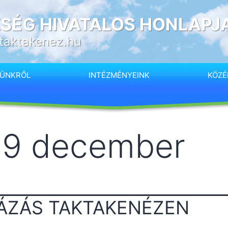
SÉG HIVATALOS HONLAPJ
taktakenez.hu
SÜNKRŐL
INTÉZMÉNYEINK
KÖZÉ
19 december
ÁZÁS TAKTAKENÉZEN