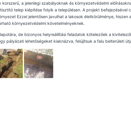
 korszerű, a jelenlegi szabályoknak és környezetvédelmi előírásokn
sztító telep kiépítése folyik a településen. A projekt befejezésével
rnyezet Ezzel jelentősen javulhat a lakosok életkörülménye, hiszen 
várható környezetvédelmi követelményeknek.
apotára, de bizonyos helyreállítási feladatok kötelezőek a kivitelező
y pályázati lehetőségeket kiaknázva, felújítsuk a falu belterületi útja