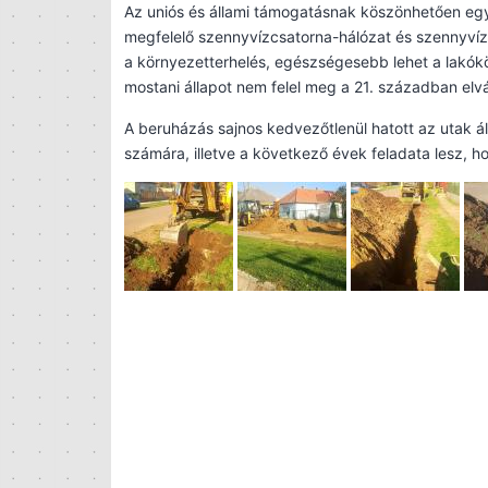
Az uniós és állami támogatásnak köszönhetően egy
megfelelő szennyvízcsatorna-hálózat és szennyvízti
a környezetterhelés, egészségesebb lehet a lakókö
mostani állapot nem felel meg a 21. században el
A beruházás sajnos kedvezőtlenül hatott az utak áll
számára, illetve a következő évek feladata lesz, hog