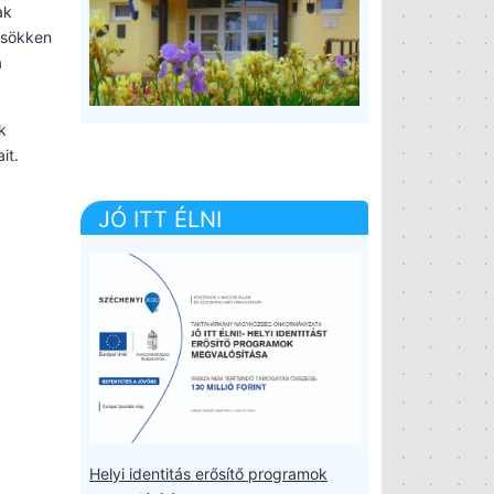
ak
 csökken
a
k
it.
JÓ ITT ÉLNI
Helyi identitás erősítő programok