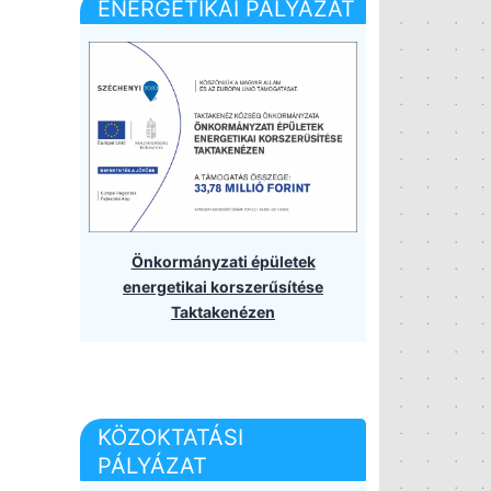
ENERGETIKAI PÁLYÁZAT
Önkormányzati épületek
energetikai korszerűsítése
Taktakenézen
KÖZOKTATÁSI
PÁLYÁZAT