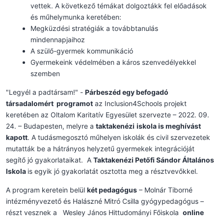
vettek. A következő témákat dolgoztákk fel előadások
és műhelymunka keretében:
Megküzdési stratégiák a továbbtanulás
mindennapjaihoz
A szülő-gyermek kommunikáció
Gyermekeink védelmében a káros szenvedélyekkel
szemben
"Legyél a padtársam!" -
Párbeszéd egy befogadó
társadalomért programot
az Inclusion4Schools projekt
keretében az Oltalom Karitatív Egyesület szervezte – 2022. 09.
24. – Budapesten, melyre a
taktakenézi
iskola is meghívást
kapott
. A tudásmegosztó műhelyen iskolák és civil szervezetek
mutatták be a hátrányos helyzetű gyermekek integrációját
segítő jó gyakorlataikat. A
Taktakenézi Petőfi Sándor Általános
Iskola
is egyik jó gyakorlatát osztotta meg a résztvevőkkel.
A program keretein belül
két pedagógus
– Molnár Tiborné
intézményvezető és Halászné Mitró Csilla gyógypedagógus –
részt vesznek a Wesley János Hittudományi Főiskola
online