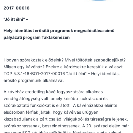
2017-00016
"Jó itt élni" –
Helyi identitást erősítő programok megvalósítása című
pályázati program Taktakenézen
Hogyan szórakoztak elődeink? Mivel töltötték szabadidejüket?
Milyen egy kávéház? Ezekre a kérdésekre kerestük a választ
TOP 5.3.1-16-BO1-2017-00016 "Jó itt élni" – Helyi identitást
erősítő programunk alkalmával.
A kávéház eredetileg kávé fogyasztására alkalmas
vendéglátóegység volt, amely később cukrászdai és
szórakoztató funkciókat is ellátott. A kávéházakba eleinte
elsősorban férfiak jártak, hogy kávéivás ürügyén
kiszabaduljanak a zárt családi világukból és társaságra leljenek,
szórakozhassanak, beszélgethessenek. A 20. század elején már
csaknem 500 kávéház működött a fővárosban, ami alkalmat