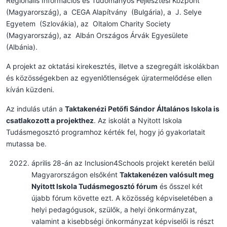
Regionális Információs és Tudományos Fejlesztési Központ
(Magyarország), a CEGA Alapítvány (Bulgária), a J. Selye
Egyetem (Szlovákia), az Oltalom Charity Society
(Magyarország), az Albán Országos Árvák Egyesülete
(Albánia).
A projekt az oktatási kirekesztés, illetve a szegregált iskolákban
és közösségekben az egyenlőtlenségek újratermelődése ellen
kíván küzdeni.
Az indulás után a
Taktakenézi Petőfi Sándor Általános Iskola is
csatlakozott a projekthez
. Az iskolát a Nyitott Iskola
Tudásmegosztó programhoz kérték fel, hogy jó gyakorlatait
mutassa be.
április 28-án az Inclusion4Schools projekt keretén belül
Magyarországon elsőként
Taktakenézen valósult meg
Nyitott Iskola Tudásmegosztó fórum
és ősszel két
újabb fórum követte ezt. A közösség képviseletében a
helyi pedagógusok, szülők, a helyi önkormányzat,
valamint a kisebbségi önkormányzat képviselői is részt