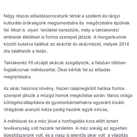
Négy részes előadássorozatunk témái a szellemi és tárgyi
kulturális örökségünk megismerésére és megőrzésére épülnek
fel. Most is olyan területet kerestünk, mely a taktakenézi
emberek életében is fontos szerepet játszik. A Hungarikumok
között kutatva találtuk az akácfát és akácmézet, melyek 2014
óta találhatók a listán.
Taktakenéz Fő utcáját akácok szegélyezik, a faluban többen
foglalkoznak méhészettel. Őket kértük fel az előadás
megtartására.
Az akác hasznos növény, hiszen talajmegkötő hatása fontos
szerepet játszik a mozgó homok megkötése során. Illatos virága
köhögéscsillapításra és gyomorbántalmakra egyaránt kiváló.
Virágának aranyló méze pedig hazánk egyik kincse,
A méhészet és a méz jóval a honfoglalás kora előtt ismert
tevékenység volt hazánk területén. A méz sokáig az egyetlen
édesítőszerünk volt, és a viasz is jelentős siker volt a világítás