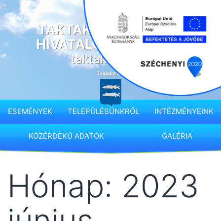
Ugrás
a
TAKTAKENÉZ KÖZSÉG
tartalomhoz
HIVATALOS HONLAPJA
taktakenez.hu
ESEMÉNYEK
TELEPÜLÉSÜNKRŐL
INTÉZMÉNYEINK
KÖZÉRDEKŰ ADATOK
GALÉRIA
Hónap:
2023
június