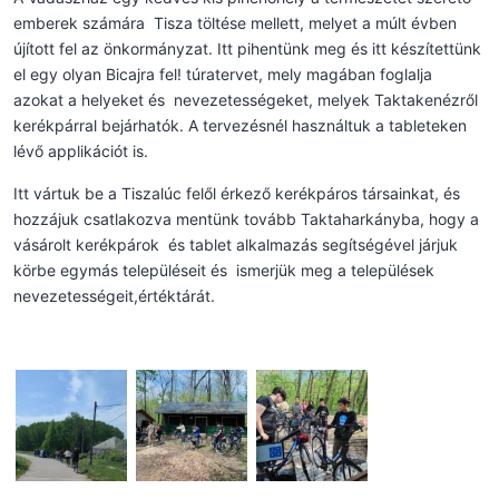
emberek számára Tisza töltése mellett, melyet a múlt évben
újított fel az önkormányzat. Itt pihentünk meg és itt készítettünk
el egy olyan Bicajra fel! túratervet, mely magában foglalja
azokat a helyeket és nevezetességeket, melyek Taktakenézről
kerékpárral bejárhatók. A tervezésnél használtuk a tableteken
lévő applikációt is.
Itt vártuk be a Tiszalúc felől érkező kerékpáros társainkat, és
hozzájuk csatlakozva mentünk tovább Taktaharkányba, hogy a
vásárolt kerékpárok és tablet alkalmazás segítségével járjuk
körbe egymás településeit és ismerjük meg a települések
nevezetességeit,értéktárát.