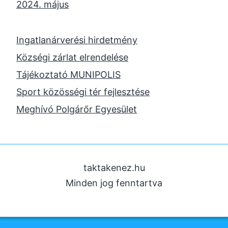
2024. május
2024. április
2023. november
Ingatlanárverési hirdetmény
2023. október
Községi zárlat elrendelése
2023. szeptember
Tájékoztató MUNIPOLIS
2023. június
Sport közösségi tér fejlesztése
2023. február
Meghívó Polgárőr Egyesület
2022. december
2022. november
2022. augusztus
taktakenez.hu
2022. május
Minden jog fenntartva
2022. március
2022. február