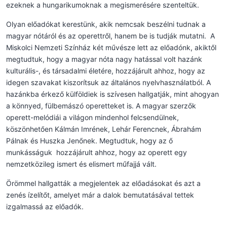
ezeknek a hungarikumoknak a megismerésére szenteltük.
Olyan előadókat kerestünk, akik nemcsak beszélni tudnak a
magyar nótáról és az operettről, hanem be is tudják mutatni. A
Miskolci Nemzeti Színház két művésze lett az előadónk, akiktől
megtudtuk, hogy a magyar nóta nagy hatással volt hazánk
kulturális-, és társadalmi életére, hozzájárult ahhoz, hogy az
idegen szavakat kiszorítsuk az általános nyelvhasználatból. A
hazánkba érkező külföldiek is szívesen hallgatják, mint ahogyan
a könnyed, fülbemászó operetteket is. A magyar szerzők
operett-melódiái a világon mindenhol felcsendülnek,
köszönhetően Kálmán Imrének, Lehár Ferencnek, Ábrahám
Pálnak és Huszka Jenőnek. Megtudtuk, hogy az ő
munkásságuk hozzájárult ahhoz, hogy az operett egy
nemzetközileg ismert és elismert műfajjá vált.
Örömmel hallgatták a megjelentek az előadásokat és azt a
zenés ízelítőt, amelyet már a dalok bemutatásával tettek
izgalmassá az előadók.