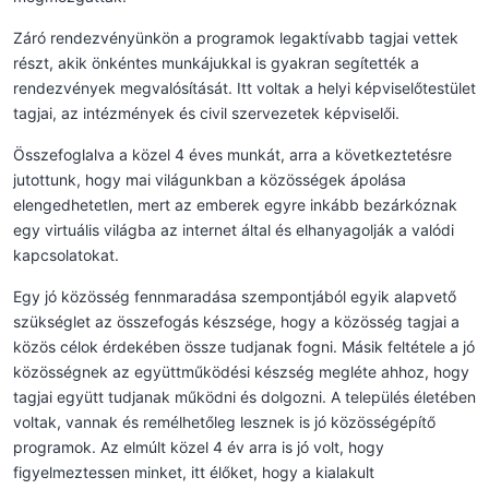
Záró rendezvényünkön a programok legaktívabb tagjai vettek
részt, akik önkéntes munkájukkal is gyakran segítették a
rendezvények megvalósítását. Itt voltak a helyi képviselőtestület
tagjai, az intézmények és civil szervezetek képviselői.
Összefoglalva a közel 4 éves munkát, arra a következtetésre
jutottunk, hogy mai világunkban a közösségek ápolása
elengedhetetlen, mert az emberek egyre inkább bezárkóznak
egy virtuális világba az internet által és elhanyagolják a valódi
kapcsolatokat.
Egy jó közösség fennmaradása szempontjából egyik alapvető
szükséglet az összefogás készsége, hogy a közösség tagjai a
közös célok érdekében össze tudjanak fogni. Másik feltétele a jó
közösségnek az együttműködési készség megléte ahhoz, hogy
tagjai együtt tudjanak működni és dolgozni. A település életében
voltak, vannak és remélhetőleg lesznek is jó közösségépítő
programok. Az elmúlt közel 4 év arra is jó volt, hogy
figyelmeztessen minket, itt élőket, hogy a kialakult