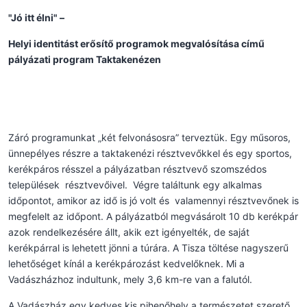
"Jó itt élni" –
Helyi identitást erősítő programok megvalósítása című
pályázati program Taktakenézen
Záró programunkat „két felvonásosra” terveztük. Egy műsoros,
ünnepélyes részre a taktakenézi résztvevőkkel és egy sportos,
kerékpáros résszel a pályázatban résztvevő szomszédos
települések résztvevőivel. Végre találtunk egy alkalmas
időpontot, amikor az idő is jó volt és valamennyi résztvevőnek is
megfelelt az időpont. A pályázatból megvásárolt 10 db kerékpár
azok rendelkezésére állt, akik ezt igényelték, de saját
kerékpárral is lehetett jönni a túrára. A Tisza töltése nagyszerű
lehetőséget kínál a kerékpározást kedvelőknek. Mi a
Vadászházhoz indultunk, mely 3,6 km-re van a falutól.
A Vadászház egy kedves kis pihenőhely a természetet szerető