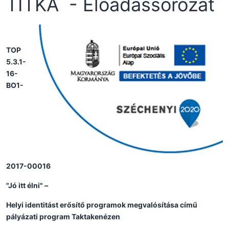
TITKA - Előadássorozat
TOP
5.3.1-
16-
BO1-
2017-00016
"Jó itt élni" –
Helyi identitást erősítő programok megvalósítása című
pályázati program Taktakenézen