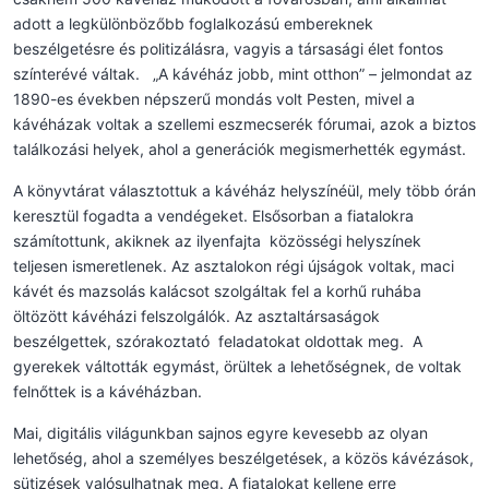
adott a legkülönbözőbb foglalkozású embereknek
beszélgetésre és politizálásra, vagyis a társasági élet fontos
színterévé váltak. „A kávéház jobb, mint otthon” – jelmondat az
1890-es években népszerű mondás volt Pesten, mivel a
kávéházak voltak a szellemi eszmecserék fórumai, azok a biztos
találkozási helyek, ahol a generációk megismerhették egymást.
A könyvtárat választottuk a kávéház helyszínéül, mely több órán
keresztül fogadta a vendégeket. Elsősorban a fiatalokra
számítottunk, akiknek az ilyenfajta közösségi helyszínek
teljesen ismeretlenek. Az asztalokon régi újságok voltak, maci
kávét és mazsolás kalácsot szolgáltak fel a korhű ruhába
öltözött kávéházi felszolgálók. Az asztaltársaságok
beszélgettek, szórakoztató feladatokat oldottak meg. A
gyerekek váltották egymást, örültek a lehetőségnek, de voltak
felnőttek is a kávéházban.
Mai, digitális világunkban sajnos egyre kevesebb az olyan
lehetőség, ahol a személyes beszélgetések, a közös kávézások,
sütizések valósulhatnak meg. A fiatalokat kellene erre