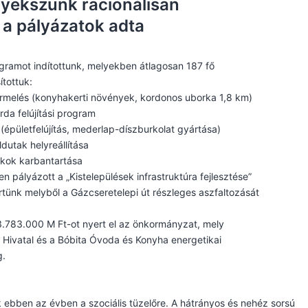
igyekszünk racionálisan
 a pályázatok adta
amot indítottunk, melyekben átlagosan 187 fő
ítottuk:
melés (konyhakerti növények, kordonos uborka 1,8 km)
árda felújítási program
 (épületfelújítás, mederlap-díszburkolat gyártása)
utak helyreállítása
rkok karbantartása
pályázott a „Kistelepülések infrastruktúra fejlesztése”
rtünk melyből a Gázcseretelepi út részleges aszfaltozását
.783.000 M Ft-ot nyert el az önkormányzat, mely
 Hivatal és a Bóbita Óvoda és Konyha energetikai
g.
nk ebben az évben a szociális tüzelőre. A hátrányos és nehéz sorsú