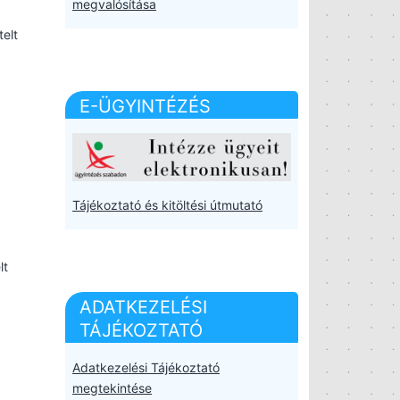
megvalósítása
elt
E-ÜGYINTÉZÉS
Tájékoztató és kitöltési útmutató
lt
ADATKEZELÉSI
TÁJÉKOZTATÓ
Adatkezelési Tájékoztató
megtekintése