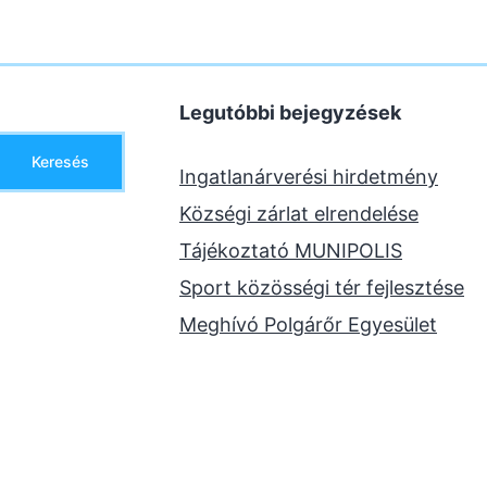
Legutóbbi bejegyzések
Keresés
Ingatlanárverési hirdetmény
Községi zárlat elrendelése
Tájékoztató MUNIPOLIS
Sport közösségi tér fejlesztése
Meghívó Polgárőr Egyesület