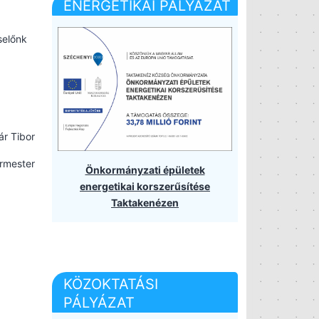
ENERGETIKAI PÁLYÁZAT
selőnk
ár Tibor
rmester
Önkormányzati épületek
energetikai korszerűsítése
Taktakenézen
KÖZOKTATÁSI
PÁLYÁZAT