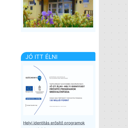
JÓ ITT ÉLNI
Helyi identitás erősítő programok