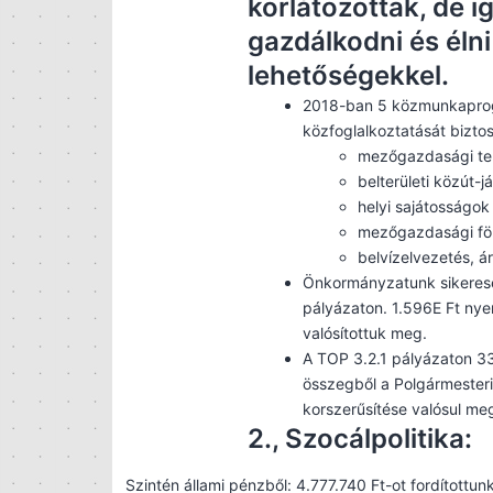
korlátozottak, de 
gazdálkodni és élni
lehetőségekkel.
2018-ban 5 közmunkaprogr
közfoglalkoztatását biztos
mezőgazdasági ter
belterületi közút-j
helyi sajátosságok
mezőgazdasági föld
belvízelvezetés, á
Önkormányzatunk sikeresen 
pályázaton. 1.596E Ft nye
valósítottuk meg.
A TOP 3.2.1 pályázaton 33
összegből a Polgármesteri
korszerűsítése valósul me
2., Szocálpolitika:
Szintén állami pénzből: 4.777.740 Ft-ot fordítottu