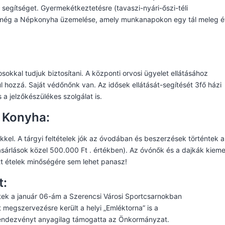
segítséget. Gyermekétkeztetésre (tavaszi-nyári-őszi-téli
g még a Népkonyha üzemelése, amely munkanapokon egy tál meleg ét
osokkal tudjuk biztosítani. A központi orvosi ügyelet ellátásához
 hozzá. Saját védőnőnk van. Az idősek ellátását-segítését 3fő házi
a jelzőkészülékes szolgálat is.
 Konyha:
el. A tárgyi feltételek jók az óvodában és beszerzések történtek a
rlások közel 500.000 Ft . értékben). Az óvónők és a dajkák kieme
tt ételek minőségére sem lehet panasz!
t:
ettek a január 06-ám a Szerencsi Városi Sportcsarnokban
t megszervezésre került a helyi „Emléktorna” is a
endezvényt anyagilag támogatta az Önkormányzat.