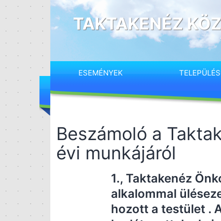
Ugrás
a
TAKTAKENÉZ KÖZ
tartalomhoz
ESEMÉNYEK
TELEPÜLÉ
Beszámoló a Takta
évi munkájáról
1., Taktakenéz Ön
alkalommal ülésezet
hozott a testület .