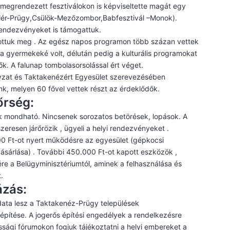
megrendezett fesztiválokon is képviseltette magát egy
llér-Prügy,Csülök-Mezőzombor,Babfesztivál –Monok).
endezvényeket is támogattuk.
tottuk meg . Az egész napos programon több százan vettek
é, a gyermekeké volt, délután pedig a kulturális programokat
k. A falunap tombolasorsolással ért véget.
zat és Taktakenézért Egyesület szerevezésében
nk, melyen 60 fővel vettek részt az érdeklődők.
őrség:
k mondható. Nincsenek sorozatos betörések, lopások. A
eresen járőrözik , ügyeli a helyi rendezvényeket .
00 Ft-ot nyert működésre az egyesület (gépkocsi
ásárlása) . További 450.000 Ft-ot kapott eszközök ,
re a Belügyminisztériumtól, aminek a felhasználása és
.
ázás:
ata lesz a Taktakenéz-Prügy települések
építése. A jogerős építési engedélyek a rendelkezésre
ossági fórumokon fogjuk tájékoztatni a helyi embereket a