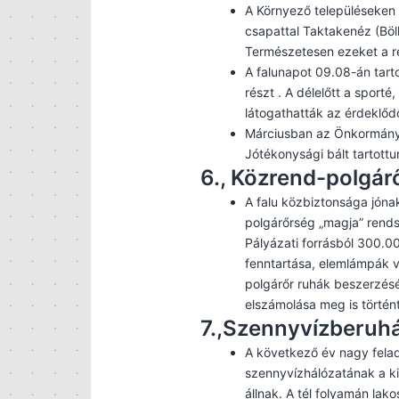
A Környező településeken 
csapattal Taktakenéz (Bö
Természetesen ezeket a r
A falunapot 09.08-án tar
részt . A délelőtt a sport
látogathatták az érdeklődő
Márciusban az Önkormány
Jótékonysági bált tartottu
6., Közrend-polgár
A falu közbiztonsága jóna
polgárőrség „magja” rendsz
Pályázati forrásból 300.0
fenntartása, elemlámpák v
polgárőr ruhák beszerzésé
elszámolása meg is történt
7.,Szennyvízberuh
A következő év nagy felad
szennyvízhálózatának a ki
állnak. A tél folyamán lak