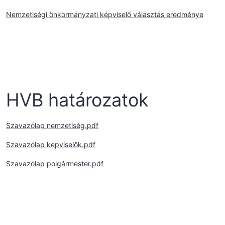
Nemzetiségi önkormányzati képviselő választás eredménye
HVB határozatok
Szavazólap nemzetiség.pdf
Szavazólap képviselők.pdf
Szavazólap polgármester.pdf