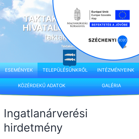
Ugrás
a
TAKTAKENÉZ KÖZSÉG
tartalomhoz
HIVATALOS HONLAPJA
taktakenez.hu
ESEMÉNYEK
TELEPÜLÉSÜNKRŐL
INTÉZMÉNYEINK
KÖZÉRDEKŰ ADATOK
GALÉRIA
Ingatlanárverési
hirdetmény