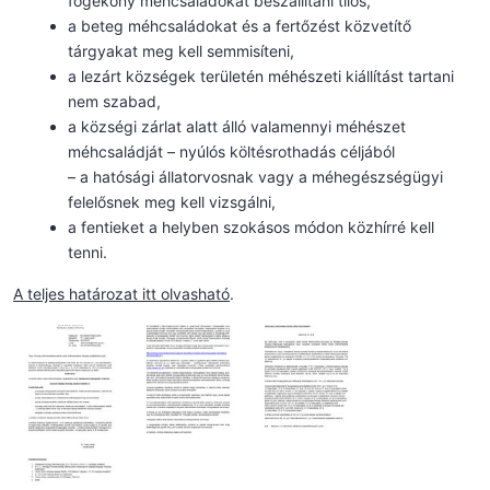
fogékony méhcsaládokat beszállítani tilos,
a beteg méhcsaládokat és a fertőzést közvetítő
tárgyakat meg kell semmisíteni,
a lezárt községek területén méhészeti kiállítást tartani
nem szabad,
a községi zárlat alatt álló valamennyi méhészet
méhcsaládját – nyúlós költésrothadás céljából
– a hatósági állatorvosnak vagy a méhegészségügyi
felelősnek meg kell vizsgálni,
a fentieket a helyben szokásos módon közhírré kell
tenni.
A teljes határozat itt olvasható
.