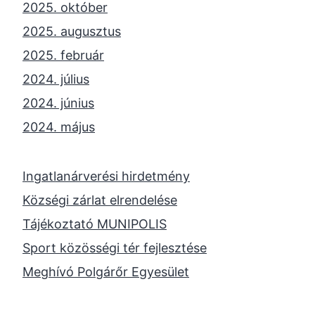
2025. október
2025. augusztus
2025. február
2024. július
2024. június
2024. május
2024. április
2023. november
Ingatlanárverési hirdetmény
2023. október
Községi zárlat elrendelése
2023. szeptember
Tájékoztató MUNIPOLIS
2023. június
Sport közösségi tér fejlesztése
2023. február
Meghívó Polgárőr Egyesület
2022. december