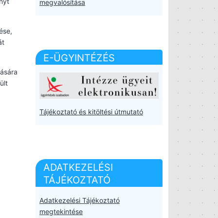
nyt
megvalósítása
ése,
át
E-ÜGYINTÉZÉS
dására
ült
Tájékoztató és kitöltési útmutató
ADATKEZELÉSI
TÁJÉKOZTATÓ
Adatkezelési Tájékoztató
megtekintése