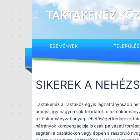
Ugrás
a
TAKTAKENÉZ KÖZ
tartalomhoz
ESEMÉNYEK
TELEPÜLÉ
SIKEREK A NEHÉZ
Taktakenéz a Taktaköz egyik leghátrányosabb hel
aránya, így nagyon sok feladatot ró az önkormányz
az önkormányzat anyagi lehetőségei korlátozottak
hátrányok kompenzációja is csak pályázati forrás
segíteni a családokon vagy éppen a rászoruló nyu