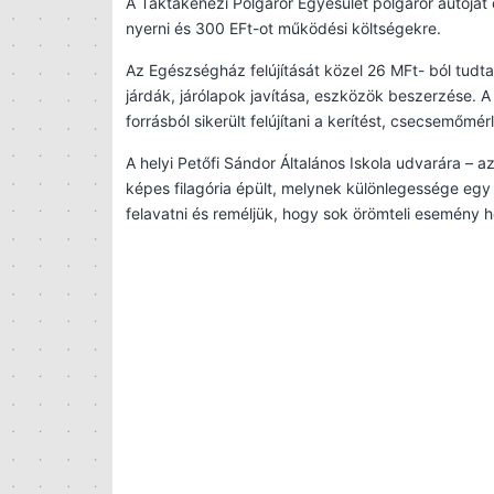
A Taktakenézi Polgárőr Egyesület polgárőr autóját 
nyerni és 300 EFt-ot működési költségekre.
Az Egészségház felújítását közel 26 MFt- ból tudta 
járdák, járólapok javítása, eszközök beszerzése. A
forrásból sikerült felújítani a kerítést, csecsemőmé
A helyi Petőfi Sándor Általános Iskola udvarára –
képes filagória épült, melynek különlegessége eg
felavatni és reméljük, hogy sok örömteli esemény 