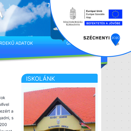
A
RDEKŰ ADATOK
GALÉRIA
ISKOLÁNK
dok
Mivel
ezért a
adni, s
 200