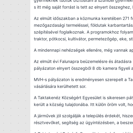
gyermeknek tudtuk biztosítani a szünidei gyermek
s itt még saját forrást is tett az elnyert összeghez
Az elmúlt időszakban a közmunka keretében 271 f
mezőgazdasági termeléssel, földutak karbantartásáv
szépítésével foglalkoznak. A programokhoz folya
traktor, pótkocsi, kultivátor, permetezőgép, eke, st
A mindennapi nehézségek ellenére, még vannak ap
Az elmúlt évi Falunapra beüzemelésre és átadásra 
pályázaton elnyert összegből 8 db kamera figyeli a 
MVH-s pályázaton is eredményesen szerepelt a Ta
vásárlására kerülhetett sor.
A Taktakenéz Községért Egyesület is sikeresen pá
került a község tulajdonába. Itt külön öröm volt, h
A járművek jól szolgálják a település érdekét, hisz
résztvevőket, segítség az ügyintézésben, a besze