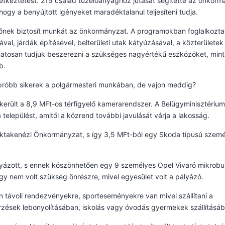
étkeztetést. 215 család tüzelőanyaghoz jutását segítette az önkorm
, hogy a benyújtott igényeket maradéktalanul teljesíteni tudja.
őnek biztosít munkát az önkormányzat. A programokban foglalkozta
al, járdák építésével, belterületi utak kátyúzásával, a közterületek
matosan tudjuk beszerezni a szükséges nagyértékű eszközöket, mint
b.
róbb sikerek a polgármesteri munkában, de vajon meddig?
került a 8,9 MFt-os térfigyelő kamerarendszer. A Belügyminisztérium
települést, amitől a közrend további javulását várja a lakosság.
ktakenézi Önkormányzat, s így 3,5 MFt-ból egy Skoda típusú szemé
lyázott, s ennek köszönhetően egy 9 személyes Opel Vivaró mikrob
ogy nem volt szükség önrészre, mivel egyesület volt a pályázó.
en távoli rendezvényekre, sporteseményekre van mivel szállítani a
rzések lebonyolításában, iskolás vagy óvodás gyermekek szállításáb