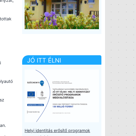
ányzat,
tottak
JÓ ITT ÉLNI
i
lyautó
usz
an.
Helyi identitás erősítő programok