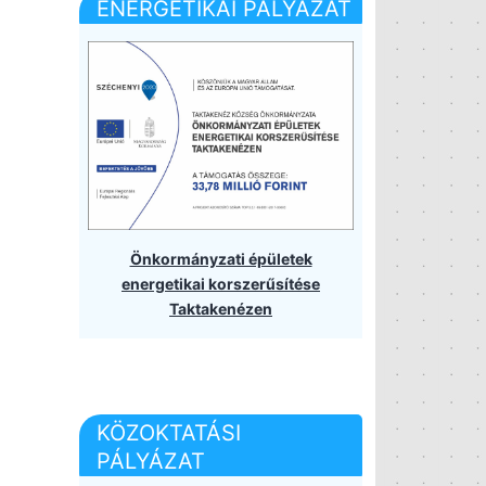
ENERGETIKAI PÁLYÁZAT
Önkormányzati épületek
energetikai korszerűsítése
Taktakenézen
KÖZOKTATÁSI
PÁLYÁZAT