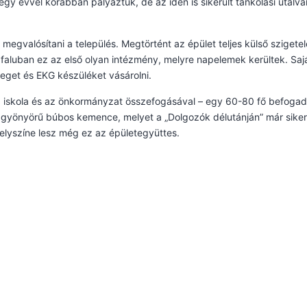
egy évvel korábban pályáztuk, de az idén is sikerült tankolási utalvá
megvalósítani a település. Megtörtént az épület teljes külső szigetel
 faluban ez az első olyan intézmény, melyre napelemek kerültek. Saj
rleget és EKG készüléket vásárolni.
 az iskola és az önkormányzat összefogásával – egy 60-80 fő befoga
y gyönyörű búbos kemence, melyet a „Dolgozók délutánján” már siker
helyszíne lesz még ez az épületegyüttes.