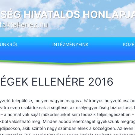
SÉG HIVATALOS HONLAPJ
taktakenez.hu
SÜNKRŐL
INTÉZMÉNYEINK
KÖZÉ
SÉGEK ELLENÉRE 2016
yzetű települése, melyen nagyon magas a hátrányos helyzetű csalá
atra ezen családoknak a segítése, az esélyegyenlőség biztosítása. 
 – a normatívák saját működésünket sem fedezik teljes egészében – 
okból valósítható meg. Minden adódó lehetőséget igyekszünk megrag
gdíjasokon, akik szintén nagy számban élnek a községben. Az éven