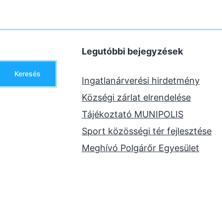
Legutóbbi bejegyzések
Keresés
Ingatlanárverési hirdetmény
Községi zárlat elrendelése
Tájékoztató MUNIPOLIS
Sport közösségi tér fejlesztése
Meghívó Polgárőr Egyesület