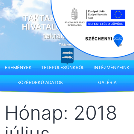
Ugrás
a
TAKTAKENÉZ KÖZSÉG
tartalomhoz
HIVATALOS HONLAPJA
taktakenez.hu
ESEMÉNYEK
TELEPÜLÉSÜNKRŐL
INTÉZMÉNYEINK
KÖZÉRDEKŰ ADATOK
GALÉRIA
Hónap:
2018
július