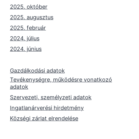
2025. október
2025. augusztus
2025. február
2024. július
2024. június
2024. május
2024. április
Gazdálkodási adatok
Tevékenységre, működésre vonatkozó
2023. november
adatok
2023. október
Szervezeti, személyzeti adatok
2023. szeptember
Ingatlanárverési hirdetmény
2023. június
Községi zárlat elrendelése
2023. február
2022. december