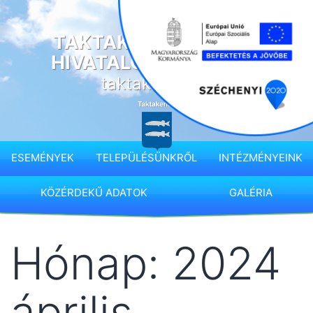
Ugrás
a
TAKTAKENÉZ KÖZSÉG
tartalomhoz
HIVATALOS HONLAPJA
taktakenez.hu
ESEMÉNYEK
TELEPÜLÉSÜNKRŐL
INTÉZMÉNYEINK
KÖZÉRDEKŰ ADATOK
GALÉRIA
Hónap:
2024
április