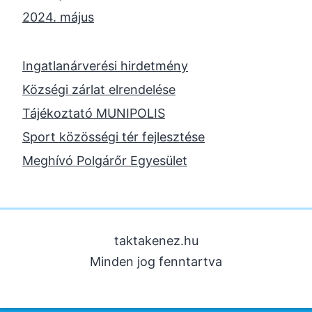
2024. május
2024. április
2023. november
Ingatlanárverési hirdetmény
2023. október
Községi zárlat elrendelése
2023. szeptember
Tájékoztató MUNIPOLIS
2023. június
Sport közösségi tér fejlesztése
2023. február
Meghívó Polgárőr Egyesület
2022. december
2022. november
2022. augusztus
taktakenez.hu
2022. május
Minden jog fenntartva
2022. március
2022. február