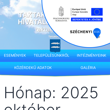
Ugrás
a
TAKTAKENÉZ KÖZSÉG
tartalomhoz
HIVATALOS HONLAPJA
taktakenez.hu
ESEMÉNYEK
TELEPÜLÉSÜNKRŐL
INTÉZMÉNYEINK
KÖZÉRDEKŰ ADATOK
GALÉRIA
Hónap:
2025
október