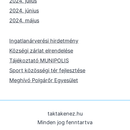
2024. július
2024. június
2024. május
2024. április
2023. november
Ingatlanárverési hirdetmény
2023. október
Községi zárlat elrendelése
2023. szeptember
Tájékoztató MUNIPOLIS
2023. június
Sport közösségi tér fejlesztése
2023. február
Meghívó Polgárőr Egyesület
2022. december
2022. november
2022. augusztus
taktakenez.hu
2022. május
Minden jog fenntartva
2022. március