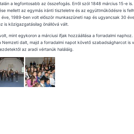
talán a legfontosabb az összefogás. Erről szól 1848 március 15-e is.
e mellett az egymás iránti tiszteletre és az együttműködésre is felh
0 éve, 1989-ben volt először munkaszüneti nap és ugyancsak 30 év
 is közigazgatásilag önállóvá vált.
volt, mint egykoron a márciusi ifjak hozzáállása a forradalmi naphoz.
 a Nemzeti dalt, majd a forradalmi napot követő szabadságharcot is 
ezdetektől az aradi vértanúk haláláig.