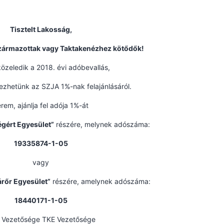
Tisztelt Lakosság,
származottak vagy Taktakenézhez kötődők!
özeledik a 2018. évi adóbevallás,
ezhetünk az SZJA 1%-nak felajánlásáról.
rem, ajánlja fel adója 1%-át
gért Egyesület”
részére, melynek adószáma:
19335874-1-05
vagy
árőr Egyesület”
részére, amelynek adószáma:
18440171-1-05
 Vezetősége TKE Vezetősége