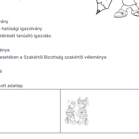
lvány
ó hatósági igazolvány
lérését tanúsító igazolás:
ménye
esetében a Szakértői Bizottság szakértői véleménye
l
ott adatlap