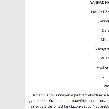
„VANNAK N
EMLÉKEZZÜ
„Vannak
De 
Mint
S fényt 
Valam
Most en
Ilyen
Ibo
A március 15-i ünnepen együtt emlékeztünk a f
gyerekekkel és az ukrajnai testvériskola tanulóiv
az egyetértésről tett tanúbizonyságot. Napjaink