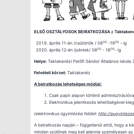
ELS
Ő
OSZT
Á
LYOSOK BEIRATKOZ
Á
SA
a
Taktakené
00
00
április 11-én /csütörtök / 08
-19
- ig
00
00
április 12-én /péntek/ 08
- 18
- ig
Helye:
Taktakenézi Petőfi Sándor Általános Iskola 
Felvételi körzet:
Taktakenéz
A beiratkozás lehetséges módjai:
Csak papír alapon történő adminisztrációva
Elektronikus jelentkezés lehetőségével kieg
(elektronikus ügyintézési felület:
http://eugyinteze
A beiratkozás napján – függetlenül attól, hogy a ké
minden szülőnek meg kell jelennie személyesen a