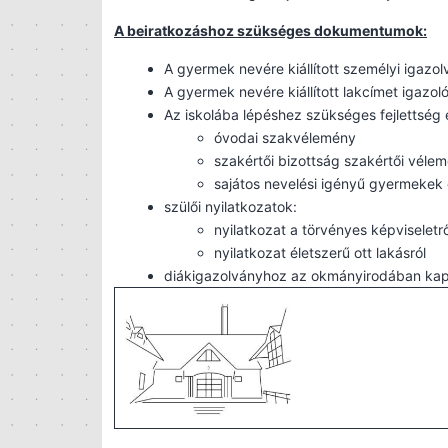
A beiratkozáshoz szükséges dokumentumok:
A gyermek nevére kiállított személyi igazo
A gyermek nevére kiállított lakcímet igazol
Az iskolába lépéshez szükséges fejlettség e
óvodai szakvélemény
szakértői bizottság szakértői véle
sajátos nevelési igényű gyermekek 
szülői nyilatkozatok:
nyilatkozat a törvényes képviseletrő
nyilatkozat életszerű ott lakásról
diákigazolványhoz az okmányirodában kap