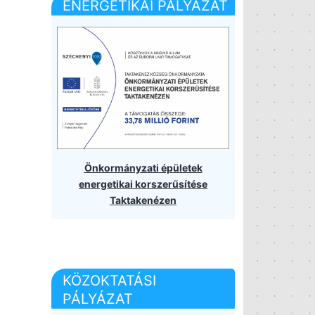
ENERGETIKAI PÁLYÁZAT
Önkormányzati épületek
energetikai korszerűsítése
Taktakenézen
KÖZOKTATÁSI
PÁLYÁZAT