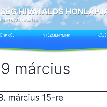
SÉG HIVATALOS HONLAPJ
taktakenez.hu
SÜNKRŐL
INTÉZMÉNYEINK
KÖZÉ
9 március
. március 15-re