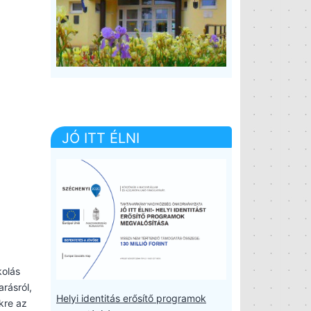
JÓ ITT ÉLNI
kolás
rásról,
Helyi identitás erősítő programok
kre az