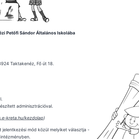
zi Petőfi Sándor Általános Iskolába
3924 Taktakenéz, Fő út 18.
l.
észített adminisztrációval.
s.e-kreta.hu/kezdolap
)
t jelentkezési mód közül melyiket választja -
z intézményben.