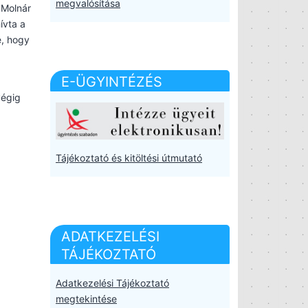
megvalósítása
 Molnár
ívta a
e, hogy
E-ÜGYINTÉZÉS
végig
Tájékoztató és kitöltési útmutató
ADATKEZELÉSI
TÁJÉKOZTATÓ
Adatkezelési Tájékoztató
megtekintése