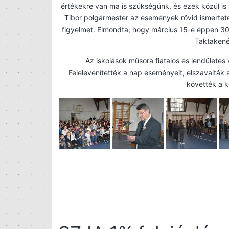
értékekre van ma is szükségünk, és ezek közül is 
Tibor polgármester az események rövid ismertetés
figyelmet. Elmondta, hogy március 15-e éppen 3
Taktakenéz
Az iskolások műsora fiatalos és lendületes 
Felelevenítették a nap eseményeit, elszavalták
követték a k