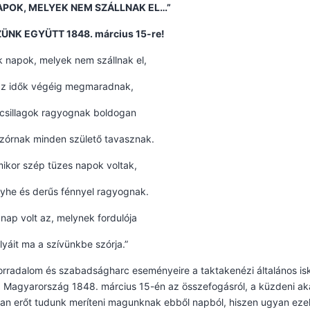
APOK, MELYEK NEM SZÁLLNAK EL…”
NK EGYÜTT 1848. március 15-re!
 napok, melyek nem szállnak el,
az idők végéig megmaradnak,
 csillagok ragyognak boldogan
szórnak minden születő tavasznak.
ikor szép tüzes napok voltak,
yhe és derűs fénnyel ragyognak.
 nap volt az, melynek fordulója
lyáit ma a szívünkbe szórja.”
orradalom és szabadságharc eseményeire a taktakenézi általános is
al. Magyarország 1848. március 15-én az összefogásról, a küzdeni aka
ban erőt tudunk meríteni magunknak ebből napból, hiszen ugyan eze