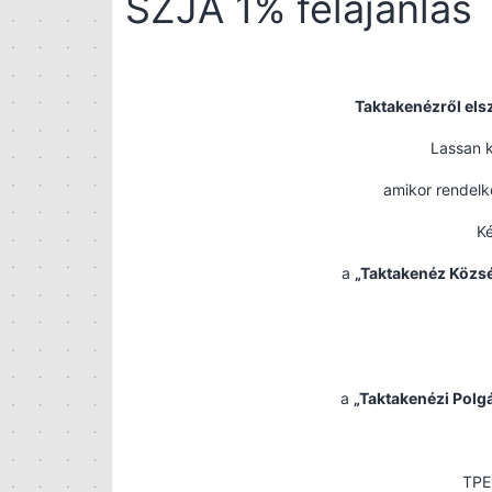
SZJA 1% felajánlás
Taktakenézről el
Lassan k
amikor rendelk
Ké
a
„Taktakenéz Közsé
a
„Taktakenézi Polg
TPE