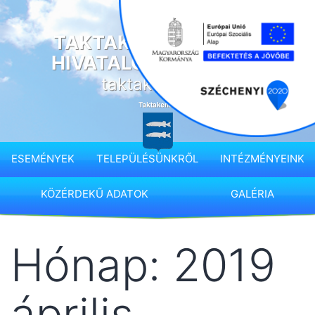
Ugrás
a
TAKTAKENÉZ KÖZSÉG
tartalomhoz
HIVATALOS HONLAPJA
taktakenez.hu
ESEMÉNYEK
TELEPÜLÉSÜNKRŐL
INTÉZMÉNYEINK
KÖZÉRDEKŰ ADATOK
GALÉRIA
Hónap:
2019
április