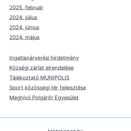
2025. február
2024. július
2024. június
2024. május
2024. április
2023. november
Ingatlanárverési hirdetmény
2023. október
Községi zárlat elrendelése
2023. szeptember
Tájékoztató MUNIPOLIS
2023. június
Sport közösségi tér fejlesztése
2023. február
Meghívó Polgárőr Egyesület
2022. december
2022. november
2022. augusztus