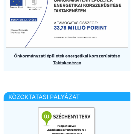
Önkormányzati épületek energetikai korszerűsítése
Taktakenézen
KÖZOKTATÁSI PÁLYÁZAT