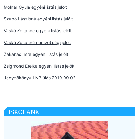
Molnár Gyula egyéni listás jelölt
Szabó Lászlóné egyéni listás jelölt
Vaskó Zoltánne egyéni listás jelölt
Vaskó Zoltánné nemzetiségi jelölt
Zakariás Imre egyéni listás jelölt
Zsigmond Etelka egyéni listás jelölt
Jegyzőkönyv HVB ülés 2019.09.02.
ISKOLÁNK