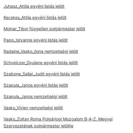
Juhasz_Attila egyéni listás jelölt
Kecskes_Attila egyéni listás jelölt
Molnar_Tibor független polgármester jelölt
Papp_Istvanne egyéni listás jelölt
Radaine_Vasko_Ilona nemzetiségi jelölt
Schveiczer_Gyulane egyéni listás jelölt
Szabone_Sallai_Judit egyéni listás jelölt
Szapula_Janos egyéni listás jelölt
Szapula_Janos nemzetiségi jelölt
Vasko_Vivien nemzetiségi jelölt
Vasko_Zoltan Roma Polgárjogi Mozgalom B-A-Z. Megyei
Szervezetének polgármester jelöltje