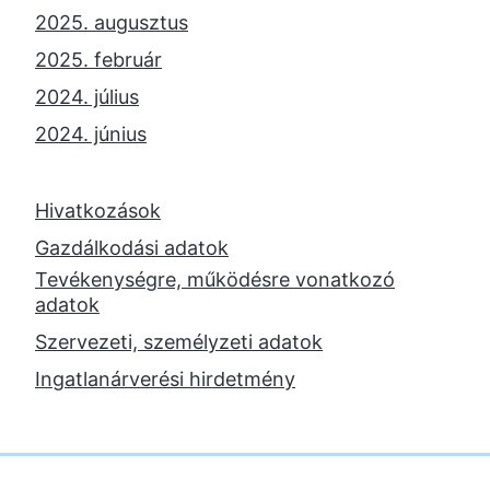
2025. augusztus
2025. február
2024. július
2024. június
2024. május
2024. április
Hivatkozások
2023. november
Gazdálkodási adatok
Tevékenységre, működésre vonatkozó
2023. október
adatok
2023. szeptember
Szervezeti, személyzeti adatok
2023. június
Ingatlanárverési hirdetmény
2023. február
2022. december
2022. november