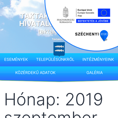
Ugrás
a
TAKTAKENÉZ KÖZSÉG
tartalomhoz
HIVATALOS HONLAPJA
taktakenez.hu
ESEMÉNYEK
TELEPÜLÉSÜNKRŐL
INTÉZMÉNYEINK
KÖZÉRDEKŰ ADATOK
GALÉRIA
Hónap:
2019
szeptember