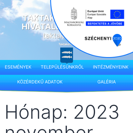
Ugrás
a
TAKTAKENÉZ KÖZSÉG
tartalomhoz
HIVATALOS HONLAPJA
taktakenez.hu
ESEMÉNYEK
TELEPÜLÉSÜNKRŐL
INTÉZMÉNYEINK
KÖZÉRDEKŰ ADATOK
GALÉRIA
Hónap:
2023
november