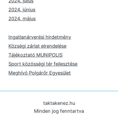
2024. július
2024. június
2024. május
2024. április
2023. november
Ingatlanárverési hirdetmény
2023. október
Községi zárlat elrendelése
2023. szeptember
Tájékoztató MUNIPOLIS
2023. június
Sport közösségi tér fejlesztése
2023. február
Meghívó Polgárőr Egyesület
2022. december
2022. november
2022. augusztus
taktakenez.hu
2022. május
Minden jog fenntartva
2022. március