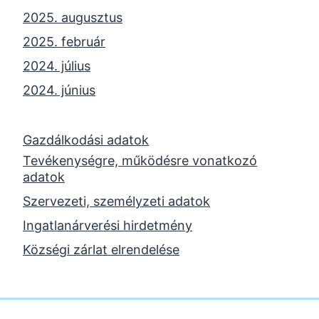
2025. augusztus
2025. február
2024. július
2024. június
2024. május
2024. április
Gazdálkodási adatok
Tevékenységre, működésre vonatkozó
2023. november
adatok
2023. október
Szervezeti, személyzeti adatok
2023. szeptember
Ingatlanárverési hirdetmény
2023. június
Községi zárlat elrendelése
2023. február
2022. december
2022. november