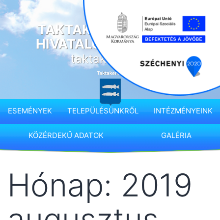
Ugrás
a
TAKTAKENÉZ KÖZSÉG
tartalomhoz
HIVATALOS HONLAPJA
taktakenez.hu
ESEMÉNYEK
TELEPÜLÉSÜNKRŐL
INTÉZMÉNYEINK
KÖZÉRDEKŰ ADATOK
GALÉRIA
Hónap:
2019
augusztus