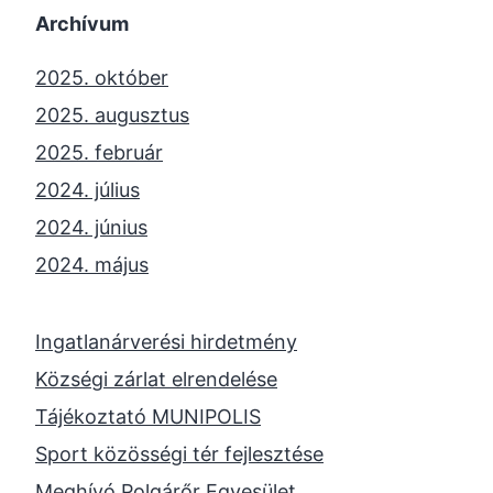
Archívum
2025. október
2025. augusztus
2025. február
2024. július
2024. június
2024. május
2024. április
2023. november
Ingatlanárverési hirdetmény
2023. október
Községi zárlat elrendelése
2023. szeptember
Tájékoztató MUNIPOLIS
2023. június
Sport közösségi tér fejlesztése
2023. február
Meghívó Polgárőr Egyesület