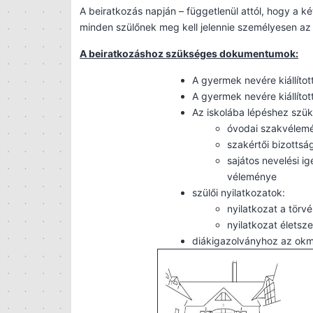
A beiratkozás napján – függetlenül attól, hogy a ké
minden szülőnek meg kell jelennie személyesen a
A beiratkozáshoz szükséges dokumentumok:
A gyermek nevére kiállítot
A gyermek nevére kiállítot
Az iskolába lépéshez szüks
óvodai szakvélem
szakértői bizottsá
sajátos nevelési i
véleménye
szülői nyilatkozatok:
nyilatkozat a törvé
nyilatkozat életsze
diákigazolványhoz az okm