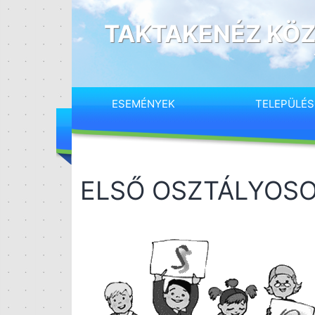
Ugrás
a
TAKTAKENÉZ KÖZ
tartalomhoz
ESEMÉNYEK
TELEPÜLÉ
ELSŐ OSZTÁLYOSO