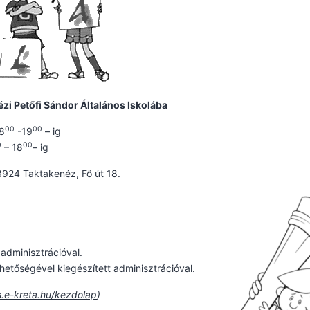
zi Petőfi Sándor Általános Iskolába
00
00
08
-19
– ig
0
00
– 18
– ig
3924 Taktakenéz, Fő út 18.
adminisztrációval.
ehetőségével kiegészített adminisztrációval.
s.e-kreta.hu/kezdolap
)