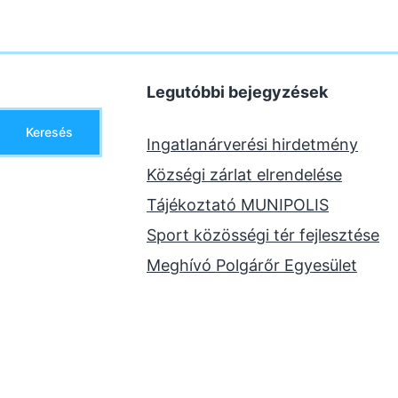
Legutóbbi bejegyzések
Keresés
Ingatlanárverési hirdetmény
Községi zárlat elrendelése
Tájékoztató MUNIPOLIS
Sport közösségi tér fejlesztése
Meghívó Polgárőr Egyesület