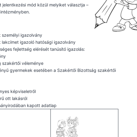
t jelentkezési mód közül melyiket választja –
z intézményben.
t személyi igazolvány
t lakcímet igazoló hatósági igazolvány
éges fejlettség elérését tanúsító igazolás:
ény
g szakértői véleménye
gényű gyermekek esetében a Szakértői Bizottság szakértői
nyes képviseletről
rű ott lakásról
ányirodában kapott adatlap