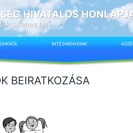
SÉG HIVATALOS HONLAPJ
taktakenez.hu
SÜNKRŐL
INTÉZMÉNYEINK
KÖZÉ
K BEIRATKOZÁSA