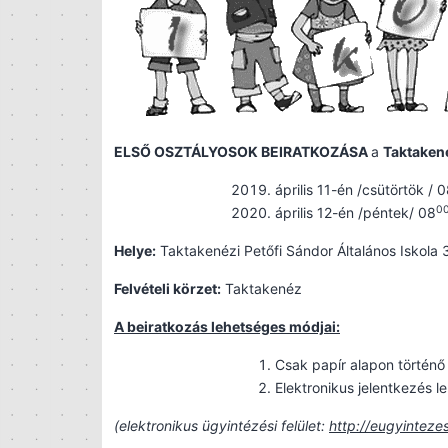
ELS
Ő
OSZT
Á
LYOSOK BEIRATKOZ
Á
SA
a
Taktakené
április 11-én /csütörtök / 
0
április 12-én /péntek/ 08
Helye:
Taktakenézi Petőfi Sándor Általános Iskola 
Felvételi körzet:
Taktakenéz
A beiratkozás lehetséges módjai:
Csak papír alapon történő 
Elektronikus jelentkezés l
(elektronikus ügyintézési felület:
http://eugyinteze