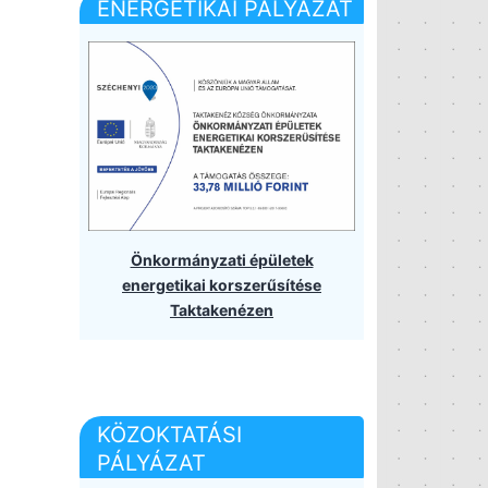
ENERGETIKAI PÁLYÁZAT
Önkormányzati épületek
energetikai korszerűsítése
Taktakenézen
KÖZOKTATÁSI
PÁLYÁZAT