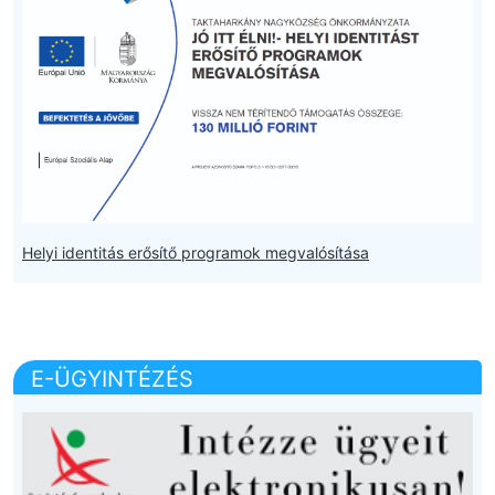
Helyi identitás erősítő programok megvalósítása
E-ÜGYINTÉZÉS