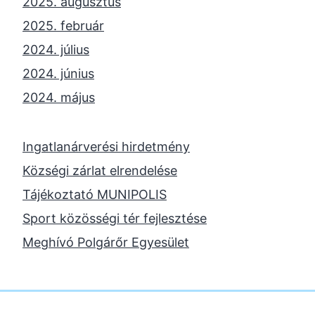
2025. augusztus
2025. február
2024. július
2024. június
2024. május
2024. április
2023. november
Ingatlanárverési hirdetmény
2023. október
Községi zárlat elrendelése
2023. szeptember
Tájékoztató MUNIPOLIS
2023. június
Sport közösségi tér fejlesztése
2023. február
Meghívó Polgárőr Egyesület
2022. december
2022. november
2022. augusztus