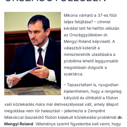
Mikorra várható a 37-es főút
teljes felújítása? – címmel
kérdést tett fel hétfőn délután
az Országgyűlésben dr.
Mengyi Roland képviselő. A
válaszból kiderült a
miniszterelnök utasítására a
probléma lehető leggyorsabb
megoldásán dolgozik a
szaktárca.
– Tapasztaltam is, nyugodtan
kijelenthetem, hogy a rengeteg
kátyútól és úthibától a főúton
való közlekedés mára már életveszélyessé vált, amely állapot
megoldása nem tűr halasztást – jellemezte a Zemplént
Miskolccal összekötő főúton kialakult közlekedési problémát
dr.
Mengyi Roland
. Véleménye szerint figyelembe kell venni, hogy