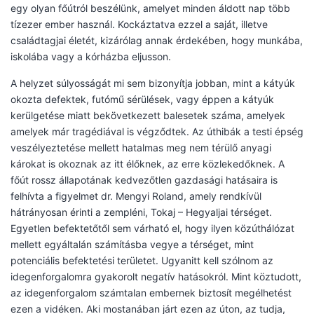
egy olyan főútról beszélünk, amelyet minden áldott nap több
tízezer ember használ. Kockáztatva ezzel a saját, illetve
családtagjai életét, kizárólag annak érdekében, hogy munkába,
iskolába vagy a kórházba eljusson.
A helyzet súlyosságát mi sem bizonyítja jobban, mint a kátyúk
okozta defektek, futómű sérülések, vagy éppen a kátyúk
kerülgetése miatt bekövetkezett balesetek száma, amelyek
amelyek már tragédiával is végződtek. Az úthibák a testi épség
veszélyeztetése mellett hatalmas meg nem térülő anyagi
károkat is okoznak az itt élőknek, az erre közlekedőknek. A
főút rossz állapotának kedvezőtlen gazdasági hatásaira is
felhívta a figyelmet dr. Mengyi Roland, amely rendkívül
hátrányosan érinti a zempléni, Tokaj – Hegyaljai térséget.
Egyetlen befektetőtől sem várható el, hogy ilyen közúthálózat
mellett egyáltalán számításba vegye a térséget, mint
potenciális befektetési területet. Ugyanitt kell szólnom az
idegenforgalomra gyakorolt negatív hatásokról. Mint köztudott,
az idegenforgalom számtalan embernek biztosít megélhetést
ezen a vidéken. Aki mostanában járt ezen az úton, az tudja,