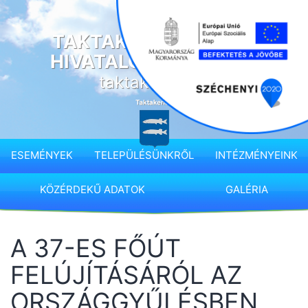
Ugrás
a
TAKTAKENÉZ KÖZSÉG
tartalomhoz
HIVATALOS HONLAPJA
taktakenez.hu
ESEMÉNYEK
TELEPÜLÉSÜNKRŐL
INTÉZMÉNYEINK
KÖZÉRDEKŰ ADATOK
GALÉRIA
A 37-ES FŐÚT
FELÚJÍTÁSÁRÓL AZ
ORSZÁGGYŰLÉSBEN