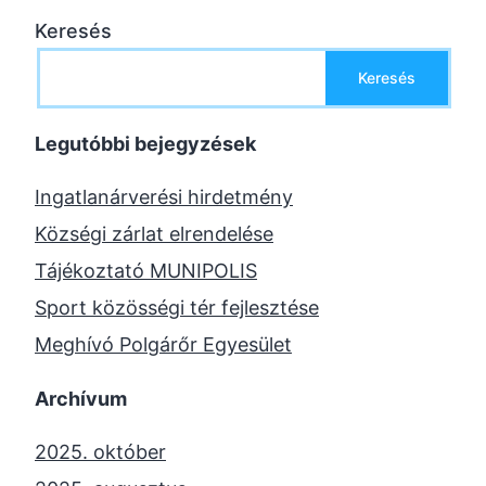
Keresés
Keresés
Legutóbbi bejegyzések
Ingatlanárverési hirdetmény
Községi zárlat elrendelése
Tájékoztató MUNIPOLIS
Sport közösségi tér fejlesztése
Meghívó Polgárőr Egyesület
Archívum
2025. október