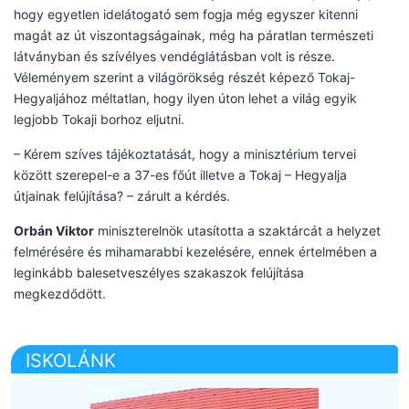
hogy egyetlen idelátogató sem fogja még egyszer kitenni
magát az út viszontagságainak, még ha páratlan természeti
látványban és szívélyes vendéglátásban volt is része.
Véleményem szerint a világörökség részét képező Tokaj-
Hegyaljához méltatlan, hogy ilyen úton lehet a világ egyik
legjobb Tokaji borhoz eljutni.
– Kérem szíves tájékoztatását, hogy a minisztérium tervei
között szerepel-e a 37-es főút illetve a Tokaj – Hegyalja
útjainak felújítása? – zárult a kérdés.
Orbán Viktor
miniszterelnök utasította a szaktárcát a helyzet
felmérésére és mihamarabbi kezelésére, ennek értelmében a
leginkább balesetveszélyes szakaszok felújítása
megkezdődött.
ISKOLÁNK