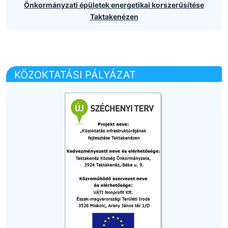
Önkormányzati épületek energetikai korszerűsítése
Taktakenézen
KÖZOKTATÁSI PÁLYÁZAT