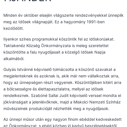
Minden év október elsején világszerte rendezvényekkel ünneplik
meg az Idősek világnapját. Ez a hagyomány 1991-ben
kezdődött.
Ilyenkor színes programokkal köszöntik fel az időskorúakat.
Taktakenéz Község Önkormányzata is meleg szeretettel
köszöntötte a falu nyugdíjasait a közelgő Idősek Napja
alkalmából.
Gulyás Istvánné képviselő tolmácsolta a köszönő szavakat a
megjelenteknek és azoknak is, akik már nem vállalkoztak arra,
hogy az ünnepségen részt vegyenek. Köszöntőjében kitért arra
a bölcsességre és élettapasztalatra, mellyel az idősek
rendelkeznek. Szabóné Sallai Judit képviselő verssel mondta el
jókívánságait a jelenlévőknek, majd a Miskolci Nemzeti Színház
művészeinek produkcióját nézhették meg a nyugdíjasok.
Az ünnepi műsor után egy nagyon finom ebéddel kedveskedett
az Önkormányzat, s ebéd közben jó kedvű beszélgetésektől,