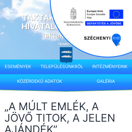
Ugrás
a
TAKTAKENÉZ KÖZSÉG
tartalomhoz
HIVATALOS HONLAPJA
taktakenez.hu
ESEMÉNYEK
TELEPÜLÉSÜNKRŐL
INTÉZMÉNYEINK
KÖZÉRDEKŰ ADATOK
GALÉRIA
„A MÚLT EMLÉK, A
JÖVŐ TITOK, A JELEN
AJÁNDÉK”