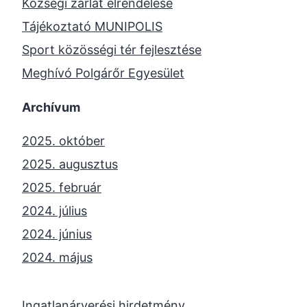
Községi zárlat elrendelése
Tájékoztató MUNIPOLIS
Sport közösségi tér fejlesztése
Meghívó Polgárőr Egyesület
Archívum
2025. október
2025. augusztus
2025. február
2024. július
2024. június
2024. május
2024. április
2023. november
Ingatlanárverési hirdetmény