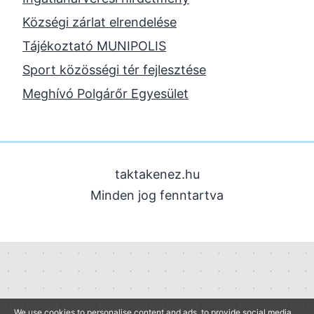
2023. október
Községi zárlat elrendelése
2023. szeptember
Tájékoztató MUNIPOLIS
2023. június
Sport közösségi tér fejlesztése
2023. február
Meghívó Polgárőr Egyesület
2022. december
2022. november
2022. augusztus
taktakenez.hu
2022. május
Minden jog fenntartva
2022. március
2022. február
2022. január
2021. december
2021. szeptember
We use cookies to personalise content and ads, to provide social media