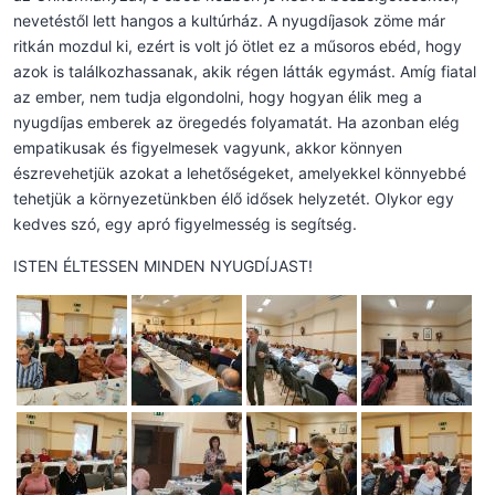
nevetéstől lett hangos a kultúrház. A nyugdíjasok zöme már
ritkán mozdul ki, ezért is volt jó ötlet ez a műsoros ebéd, hogy
azok is találkozhassanak, akik régen látták egymást. Amíg fiatal
az ember, nem tudja elgondolni, hogy hogyan élik meg a
nyugdíjas emberek az öregedés folyamatát. Ha azonban elég
empatikusak és figyelmesek vagyunk, akkor könnyen
észrevehetjük azokat a lehetőségeket, amelyekkel könnyebbé
tehetjük a környezetünkben élő idősek helyzetét. Olykor egy
kedves szó, egy apró figyelmesség is segítség.
ISTEN ÉLTESSEN MINDEN NYUGDÍJAST!