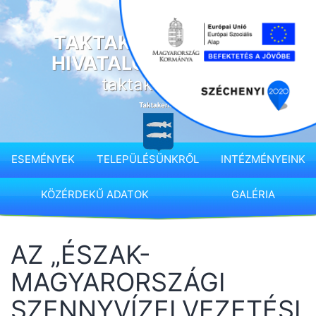
Ugrás
a
TAKTAKENÉZ KÖZSÉG
tartalomhoz
HIVATALOS HONLAPJA
taktakenez.hu
ESEMÉNYEK
TELEPÜLÉSÜNKRŐL
INTÉZMÉNYEINK
KÖZÉRDEKŰ ADATOK
GALÉRIA
AZ „ÉSZAK-
MAGYARORSZÁGI
SZENNYVÍZELVEZETÉSI