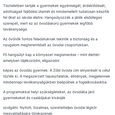
Tiszteletben tartják a gyermekek egyéniségét, érdeklődését,
adottságait fejlődési ütemét és mindemellett tudatosan készítik
fel őket az iskolai életre. Hangsúlyozzák a játék elsődleges
szerepét, mert ez az óvodáskorú gyermekek legfőbb
tevékenysége.
Az óvónők fontos feladatuknak tekintik a biztonság és a
nyugalom megteremtését az óvodai csoportokban.
Fő hangsúlyt kap a környezet megismerése – mint élettér-
amelyben tájékozódni, eligazodni
képes az óvodás gyermek. A Zöld óvoda cím elnyerését is célul
tűzték ki. A megszerzett tapasztalatok, élmények, megjelennek
mindennapi tevékenységükben beépülnek a foglalkozásokba.
A programokkal helyi szükségleteket, az óvodába járó
gyermekeket és családjukat kívánják
szolgálni. Nyitott, bizalmas, szeretetteljes óvodai légkör
megvalósítására törekszenek.