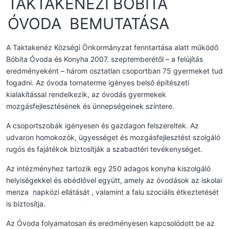
TAKTAKENÉZI BÓBITA
ÓVODA BEMUTATÁSA
A Taktakenéz Községi Önkormányzat fenntartása alatt működő
Bóbita Óvoda és Konyha 2007. szeptemberétől – a felújítás
eredményeként – három osztatlan csoportban 75 gyermeket tud
fogadni. Az óvoda tornaterme igényes belső építészeti
kialakítással rendelkezik, az óvodás gyermekek
mozgásfejlesztésének és ünnepségeinek színtere.
A csoportszobák igényesen és gazdagon felszereltek. Az
udvaron homokozók, ügyességet és mozgásfejlesztést szolgáló
rugós és fajátékok biztosítják a szabadtéri tevékenységet.
Az intézményhez tartozik egy 250 adagos konyha kiszolgáló
helyiségekkel és ebédlővel együtt, amely az óvodások az iskolai
menza napközi ellátását , valamint a falu szociális étkeztetését
is biztosítja.
Az Óvoda folyamatosan és eredményesen kapcsolódott be az