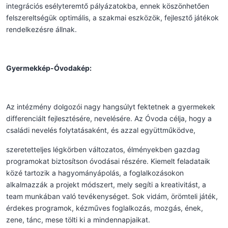
integrációs esélyteremtő pályázatokba, ennek köszönhetően
felszereltségük optimális, a szakmai eszközök, fejlesztő játékok
rendelkezésre állnak.
Gyermekkép-Óvodakép:
Az intézmény dolgozói nagy hangsúlyt fektetnek a gyermekek
differenciált fejlesztésére, nevelésére. Az Óvoda célja, hogy a
családi nevelés folytatásaként, és azzal együttműködve,
szeretetteljes légkörben változatos, élményekben gazdag
programokat biztosítson óvodásai részére. Kiemelt feladataik
közé tartozik a hagyományápolás, a foglalkozásokon
alkalmazzák a projekt módszert, mely segíti a kreativitást, a
team munkában való tevékenységet. Sok vidám, örömteli játék,
érdekes programok, kézműves foglalkozás, mozgás, ének,
zene, tánc, mese tölti ki a mindennapjaikat.