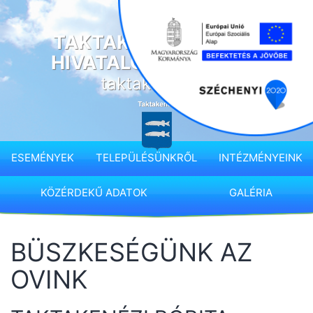
Ugrás
a
TAKTAKENÉZ KÖZSÉG
tartalomhoz
HIVATALOS HONLAPJA
taktakenez.hu
ESEMÉNYEK
TELEPÜLÉSÜNKRŐL
INTÉZMÉNYEINK
KÖZÉRDEKŰ ADATOK
GALÉRIA
BÜSZKESÉGÜNK AZ
OVINK