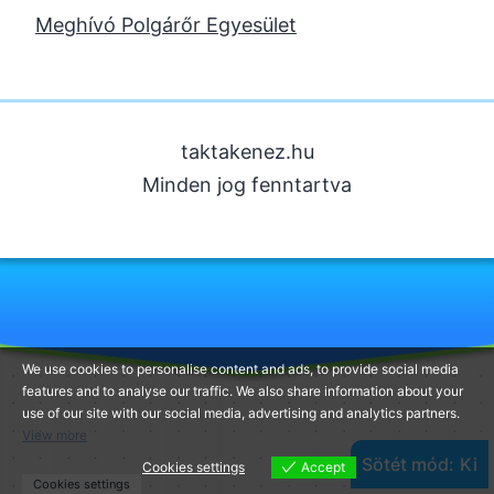
2023. február
Meghívó Polgárőr Egyesület
2022. december
2022. november
2022. augusztus
taktakenez.hu
2022. május
Minden jog fenntartva
2022. március
2022. február
2022. január
2021. december
2021. szeptember
We use cookies to personalise content and ads, to provide social media
features and to analyse our traffic. We also share information about your
2021. augusztus
use of our site with our social media, advertising and analytics partners.
2020. június
View more
Sötét mód:
Cookies settings
Accept
2020. május
Cookies settings