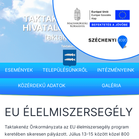
Ugrás
a
TAKTAKENÉZ KÖZSÉG
tartalomhoz
HIVATALOS HONLAPJA
taktakenez.hu
ESEMÉNYEK
TELEPÜLÉSÜNKRŐL
INTÉZMÉNYEINK
KÖZÉRDEKŰ ADATOK
GALÉRIA
EU ÉLELMISZERSEGÉLY
Taktakenéz Önkormányzata az EU élelmiszersegély program
keretében sikeresen pályázott. Július 13-15 között közel 800