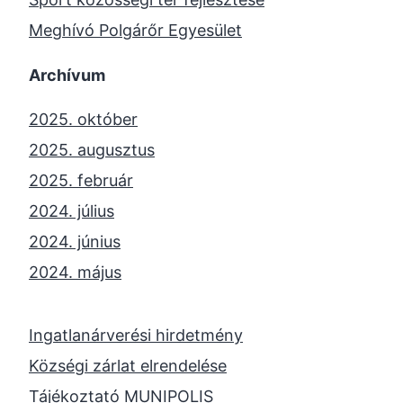
Meghívó Polgárőr Egyesület
Archívum
2025. október
2025. augusztus
2025. február
2024. július
2024. június
2024. május
2024. április
2023. november
Ingatlanárverési hirdetmény
2023. október
Községi zárlat elrendelése
2023. szeptember
Tájékoztató MUNIPOLIS