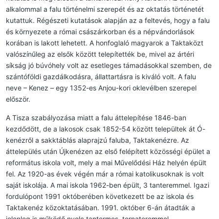
alkalommal a falu történelmi szerepét és az oktatás történetét
kutattuk. Régészeti kutatások alapján az a feltevés, hogy a falu
és környezete a római császárkorban és a népvándorlások
korában is lakott lehetett. A honfoglaló magyarok a Taktaközt
valószínűleg az elsők között telepítették be, mivel az ártéri
síkság jó búvóhely volt az esetleges támadásokkal szemben, de
szántóföldi gazdálkodásra, állattartásra is kiváló volt. A falu
neve – Kenez – egy 1352-es Anjou-kori oklevélben szerepel
először.
A Tisza szabályozása miatt a falu áttelepítése 1846-ban
kezdődött, de a lakosok csak 1852-54 között települtek át Ó-
kenézről a sakktáblás alaprajzú faluba, Taktakenézre. Az
áttelepülés után Újkenézen az első felépített közösségi épület a
református iskola volt, mely a mai Művelődési Ház helyén épült
fel. Az 1920-as évek végén már a római katolikusoknak is volt
saját iskolája. A mai iskola 1962-ben épült, 3 tanteremmel. Igazi
fordulópont 1991 októberében következett be az iskola és
Taktakenéz közoktatásában. 1991. október 6-án átadták a
jelenleg is működő nyolc tantermes, tornateremmel,