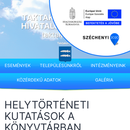
Ugrás
a
TAKTAKENÉZ KÖZSÉG
tartalomhoz
HIVATALOS HONLAPJA
taktakenez.hu
ESEMÉNYEK
TELEPÜLÉSÜNKRŐL
INTÉZMÉNYEINK
KÖZÉRDEKŰ ADATOK
GALÉRIA
HELYTÖRTÉNETI
KUTATÁSOK A
KÖNYVTÁRBAN