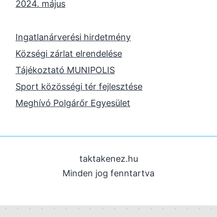
2024. május
2024. április
2023. november
Ingatlanárverési hirdetmény
2023. október
Községi zárlat elrendelése
2023. szeptember
Tájékoztató MUNIPOLIS
2023. június
Sport közösségi tér fejlesztése
2023. február
Meghívó Polgárőr Egyesület
2022. december
2022. november
2022. augusztus
taktakenez.hu
2022. május
Minden jog fenntartva
2022. március
2022. február