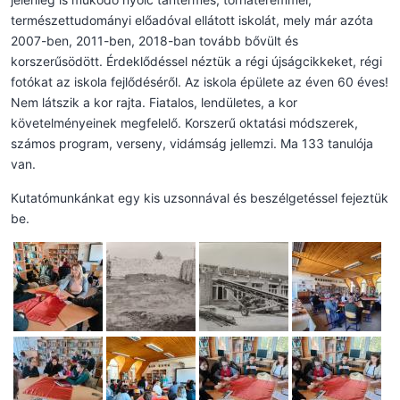
természettudományi előadóval ellátott iskolát, mely már azóta
2007-ben, 2011-ben, 2018-ban tovább bővült és
korszerűsödött. Érdeklődéssel néztük a régi újságcikkeket, régi
fotókat az iskola fejlődéséről. Az iskola épülete az éven 60 éves!
Nem látszik a kor rajta. Fiatalos, lendületes, a kor
követelményeinek megfelelő. Korszerű oktatási módszerek,
számos program, verseny, vidámság jellemzi. Ma 133 tanulója
van.
Kutatómunkánkat egy kis uzsonnával és beszélgetéssel fejeztük
be.