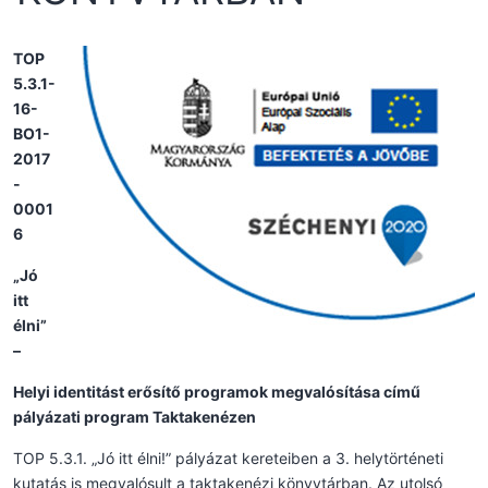
TOP
5.3.1-
16-
BO1-
2017
-
0001
6
„Jó
itt
élni”
–
Helyi identitást erősítő programok megvalósítása című
pályázati program Taktakenézen
TOP 5.3.1. „Jó itt élni!” pályázat kereteiben a 3. helytörténeti
kutatás is megvalósult a taktakenézi könyvtárban. Az utolsó