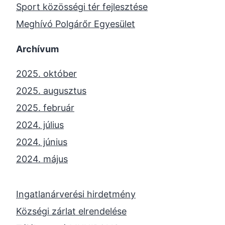
Sport közösségi tér fejlesztése
Meghívó Polgárőr Egyesület
Archívum
2025. október
2025. augusztus
2025. február
2024. július
2024. június
2024. május
2024. április
2023. november
Ingatlanárverési hirdetmény
2023. október
Községi zárlat elrendelése