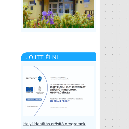
JÓ ITT ÉLNI
Helyi identitás erősítő programok