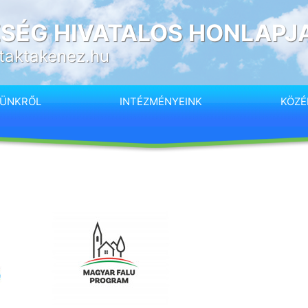
SÉG HIVATALOS HONLAPJ
taktakenez.hu
SÜNKRŐL
INTÉZMÉNYEINK
KÖZÉ