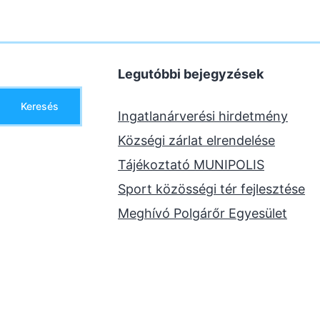
Legutóbbi bejegyzések
Keresés
Ingatlanárverési hirdetmény
Községi zárlat elrendelése
Tájékoztató MUNIPOLIS
Sport közösségi tér fejlesztése
Meghívó Polgárőr Egyesület