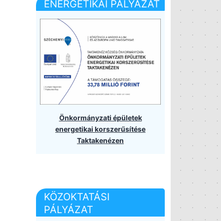
ENERGETIKAI PÁLYÁZAT
Önkormányzati épületek
energetikai korszerűsítése
Taktakenézen
KÖZOKTATÁSI
PÁLYÁZAT