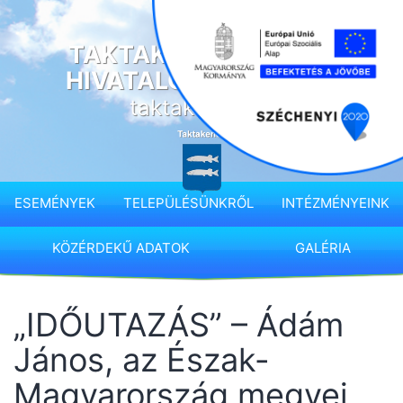
Ugrás
a
TAKTAKENÉZ KÖZSÉG
tartalomhoz
HIVATALOS HONLAPJA
taktakenez.hu
ESEMÉNYEK
TELEPÜLÉSÜNKRŐL
INTÉZMÉNYEINK
KÖZÉRDEKŰ ADATOK
GALÉRIA
„IDŐUTAZÁS” – Ádám
János, az Észak-
Magyarország megyei