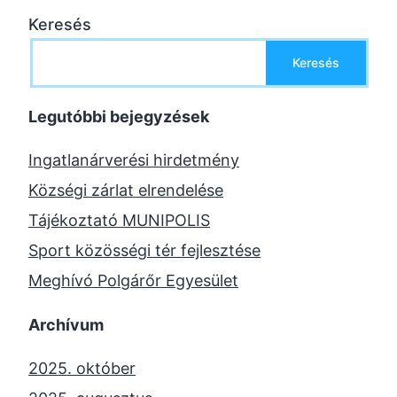
Keresés
Keresés
Legutóbbi bejegyzések
Ingatlanárverési hirdetmény
Községi zárlat elrendelése
Tájékoztató MUNIPOLIS
Sport közösségi tér fejlesztése
Meghívó Polgárőr Egyesület
Archívum
2025. október