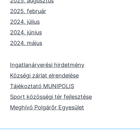
2025. augusztus
2025. február
2024. július
2024. június
2024. május
2024. április
2023. november
Ingatlanárverési hirdetmény
2023. október
Községi zárlat elrendelése
2023. szeptember
Tájékoztató MUNIPOLIS
2023. június
Sport közösségi tér fejlesztése
2023. február
Meghívó Polgárőr Egyesület
2022. december
2022. november
2022. augusztus