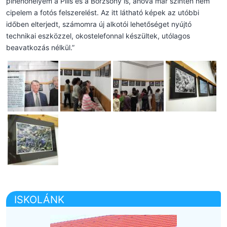
pihenőhelyem a Pilis és a Börzsöny is, ahová már szintén nem
cipelem a fotós felszerelést. Az itt látható képek az utóbbi
időben elterjedt, számomra új alkotói lehetőséget nyújtó
technikai eszközzel, okostelefonnal készültek, utólagos
beavatkozás nélkül.”
ISKOLÁNK