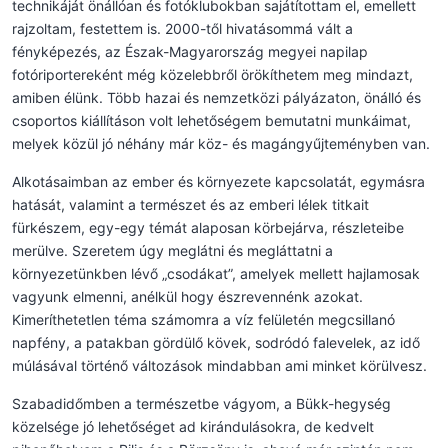
technikáját önállóan és fotóklubokban sajátítottam el, emellett
rajzoltam, festettem is. 2000-től hivatásommá vált a
fényképezés, az Észak-Magyarország megyei napilap
fotóriportereként még közelebbről örökíthetem meg mindazt,
amiben élünk. Több hazai és nemzetközi pályázaton, önálló és
csoportos kiállításon volt lehetőségem bemutatni munkáimat,
melyek közül jó néhány már köz- és magángyűjteményben van.
Alkotásaimban az ember és környezete kapcsolatát, egymásra
hatását, valamint a természet és az emberi lélek titkait
fürkészem, egy-egy témát alaposan körbejárva, részleteibe
merülve. Szeretem úgy meglátni és megláttatni a
környezetünkben lévő „csodákat”, amelyek mellett hajlamosak
vagyunk elmenni, anélkül hogy észrevennénk azokat.
Kimeríthetetlen téma számomra a víz felületén megcsillanó
napfény, a patakban gördülő kövek, sodródó falevelek, az idő
múlásával történő változások mindabban ami minket körülvesz.
Szabadidőmben a természetbe vágyom, a Bükk-hegység
közelsége jó lehetőséget ad kirándulásokra, de kedvelt