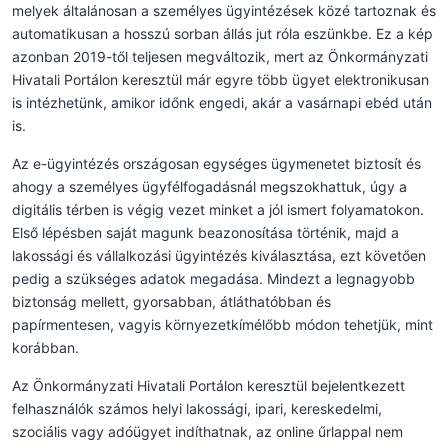
melyek általánosan a személyes ügyintézések közé tartoznak és
automatikusan a hosszú sorban állás jut róla eszünkbe. Ez a kép
azonban 2019-től teljesen megváltozik, mert az Önkormányzati
Hivatali Portálon keresztül már egyre több ügyet elektronikusan
is intézhetünk, amikor időnk engedi, akár a vasárnapi ebéd után
is.
Az e-ügyintézés országosan egységes ügymenetet biztosít és
ahogy a személyes ügyfélfogadásnál megszokhattuk, úgy a
digitális térben is végig vezet minket a jól ismert folyamatokon.
Első lépésben saját magunk beazonosítása történik, majd a
lakossági és vállalkozási ügyintézés kiválasztása, ezt követően
pedig a szükséges adatok megadása. Mindezt a legnagyobb
biztonság mellett, gyorsabban, átláthatóbban és
papírmentesen, vagyis környezetkímélőbb módon tehetjük, mint
korábban.
Az Önkormányzati Hivatali Portálon keresztül bejelentkezett
felhasználók számos helyi lakossági, ipari, kereskedelmi,
szociális vagy adóügyet indíthatnak, az online űrlappal nem