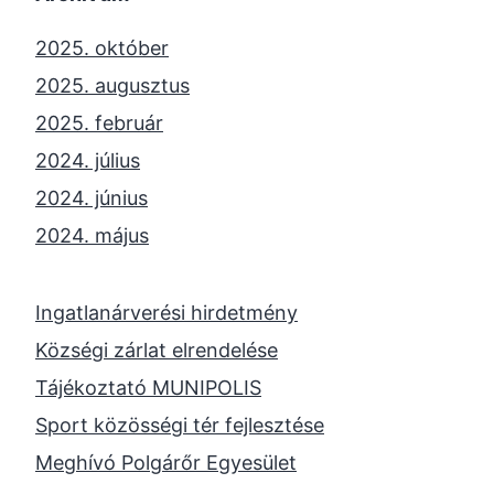
2025. október
2025. augusztus
2025. február
2024. július
2024. június
2024. május
2024. április
2023. november
Ingatlanárverési hirdetmény
2023. október
Községi zárlat elrendelése
2023. szeptember
Tájékoztató MUNIPOLIS
2023. június
Sport közösségi tér fejlesztése
2023. február
Meghívó Polgárőr Egyesület