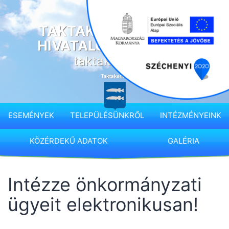
Ugrás
a
TAKTAKENÉZ KÖZSÉG
tartalomhoz
HIVATALOS HONLAPJA
taktakenez.hu
ESEMÉNYEK
TELEPÜLÉSÜNKRŐL
INTÉZMÉNYEINK
KÖZÉRDEKŰ ADATOK
GALÉRIA
Intézze önkormányzati
ügyeit elektronikusan!