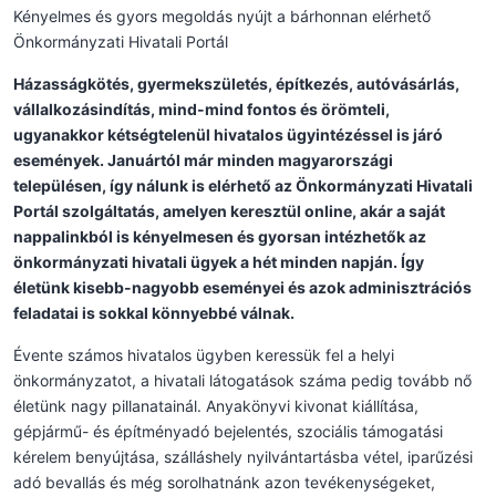
Kényelmes és gyors megoldás nyújt a bárhonnan elérhető
Önkormányzati Hivatali Portál
Házasságkötés, gyermekszületés, építkezés, autóvásárlás,
vállalkozásindítás, mind-mind fontos és örömteli,
ugyanakkor kétségtelenül hivatalos ügyintézéssel is járó
események. Januártól már minden magyarországi
településen, így nálunk is elérhető az Önkormányzati Hivatali
Portál szolgáltatás, amelyen keresztül online, akár a saját
nappalinkból is kényelmesen és gyorsan intézhetők az
önkormányzati hivatali ügyek a hét minden napján. Így
életünk kisebb-nagyobb eseményei és azok adminisztrációs
feladatai is sokkal könnyebbé válnak.
Évente számos hivatalos ügyben keressük fel a helyi
önkormányzatot, a hivatali látogatások száma pedig tovább nő
életünk nagy pillanatainál. Anyakönyvi kivonat kiállítása,
gépjármű- és építményadó bejelentés, szociális támogatási
kérelem benyújtása, szálláshely nyilvántartásba vétel, iparűzési
adó bevallás és még sorolhatnánk azon tevékenységeket,