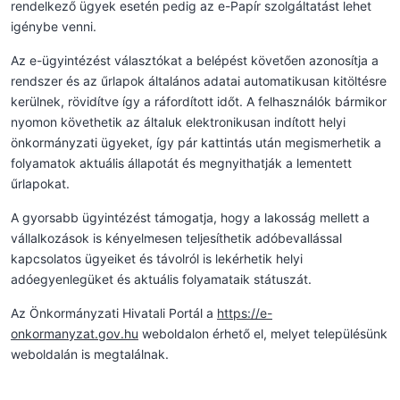
rendelkező ügyek esetén pedig az e-Papír szolgáltatást lehet
igénybe venni.
Az e-ügyintézést választókat a belépést követően azonosítja a
rendszer és az űrlapok általános adatai automatikusan kitöltésre
kerülnek, rövidítve így a ráfordított időt. A felhasználók bármikor
nyomon követhetik az általuk elektronikusan indított helyi
önkormányzati ügyeket, így pár kattintás után megismerhetik a
folyamatok aktuális állapotát és megnyithatják a lementett
űrlapokat.
A gyorsabb ügyintézést támogatja, hogy a lakosság mellett a
vállalkozások is kényelmesen teljesíthetik adóbevallással
kapcsolatos ügyeiket és távolról is lekérhetik helyi
adóegyenlegüket és aktuális folyamataik státuszát.
Az Önkormányzati Hivatali Portál a
https://e-
onkormanyzat.gov.hu
weboldalon érhető el, melyet településünk
weboldalán is megtalálnak.