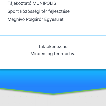
2023. szeptember
Tájékoztató MUNIPOLIS
2023. június
Sport közösségi tér fejlesztése
2023. február
Meghívó Polgárőr Egyesület
2022. december
2022. november
2022. augusztus
taktakenez.hu
2022. május
Minden jog fenntartva
2022. március
2022. február
2022. január
2021. december
2021. szeptember
2021. augusztus