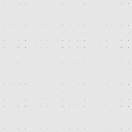
2020. június
2020. május
2020. március
2020. február
2020. január
2019. december
2019. november
2019. október
2019. szeptember
2019. augusztus
2019. április
2019. március
2019. február
2019. január