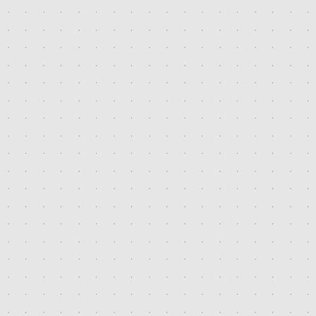
2013. január
2012. május
2012. április
2012. március
2011. december
2011. szeptember
2011. július
2011. június
2011. február
2011. január
2010. december
2010. szeptember
2010. július