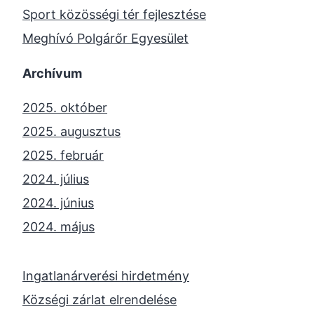
Sport közösségi tér fejlesztése
Meghívó Polgárőr Egyesület
Archívum
2025. október
2025. augusztus
2025. február
2024. július
2024. június
2024. május
2024. április
2023. november
Ingatlanárverési hirdetmény
2023. október
Községi zárlat elrendelése