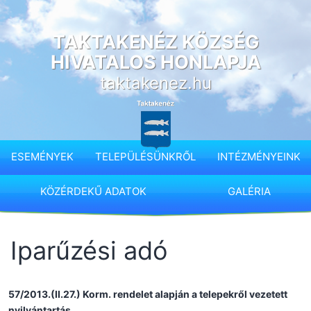
Ugrás
a
TAKTAKENÉZ KÖZSÉG
tartalomhoz
HIVATALOS HONLAPJA
taktakenez.hu
ESEMÉNYEK
TELEPÜLÉSÜNKRŐL
INTÉZMÉNYEINK
KÖZÉRDEKŰ ADATOK
GALÉRIA
Iparűzési adó
57/2013.(II.27.) Korm. rendelet alapján a telepekről vezetett
nyilvántartás