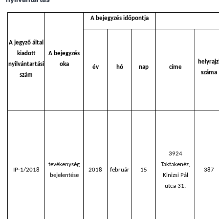
A bejegyzés időpontja
A jegyző által
kiadott
A bejegyzés
helyrajz
nyilvántartási
oka
év
hó
nap
címe
száma
szám
3924
tevékenység
Taktakenéz,
IP-1/2018
2018
február
15
387
bejelentése
Kinizsi Pál
utca 31.