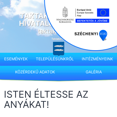
Ugrás
a
TAKTAKENÉZ KÖZSÉG
tartalomhoz
HIVATALOS HONLAPJA
taktakenez.hu
ESEMÉNYEK
TELEPÜLÉSÜNKRŐL
INTÉZMÉNYEINK
KÖZÉRDEKŰ ADATOK
GALÉRIA
ISTEN ÉLTESSE AZ
ANYÁKAT!