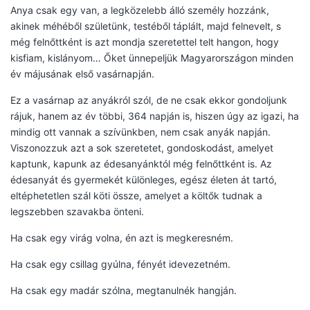
Anya csak egy van, a legközelebb álló személy hozzánk,
akinek méhéből születünk, testéből táplált, majd felnevelt, s
még felnőttként is azt mondja szeretettel telt hangon, hogy
kisfiam, kislányom… Őket ünnepeljük Magyarországon minden
év májusának első vasárnapján.
Ez a vasárnap az anyákról szól, de ne csak ekkor gondoljunk
rájuk, hanem az év többi, 364 napján is, hiszen úgy az igazi, ha
mindig ott vannak a szívünkben, nem csak anyák napján.
Viszonozzuk azt a sok szeretetet, gondoskodást, amelyet
kaptunk, kapunk az édesanyánktól még felnőttként is. Az
édesanyát és gyermekét különleges, egész életen át tartó,
eltéphetetlen szál köti össze, amelyet a költők tudnak a
legszebben szavakba önteni.
Ha csak egy virág volna, én azt is megkeresném.
Ha csak egy csillag gyúlna, fényét idevezetném.
Ha csak egy madár szólna, megtanulnék hangján.