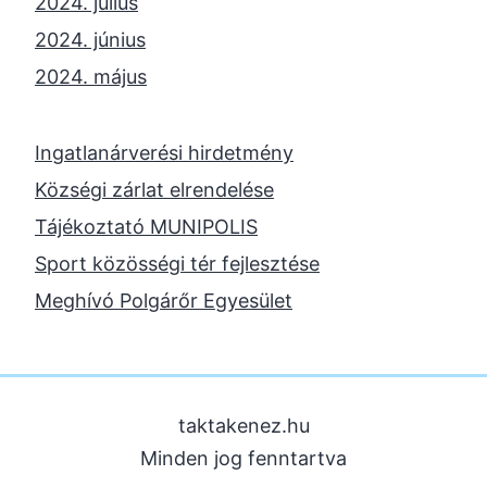
2024. július
2024. június
2024. május
2024. április
2023. november
Ingatlanárverési hirdetmény
2023. október
Községi zárlat elrendelése
2023. szeptember
Tájékoztató MUNIPOLIS
2023. június
Sport közösségi tér fejlesztése
2023. február
Meghívó Polgárőr Egyesület
2022. december
2022. november
2022. augusztus
taktakenez.hu
2022. május
Minden jog fenntartva
2022. március