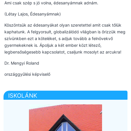
Ami csak szép s jó volna, édesanyámnak adnám.
(Létay Lajos, Édesanyámnak)
Köszöntsük az édesanyákat olyan szeretettel amit csak tőlük
kaphatunk. A felgyorsult, globalizálódó világban is őrizzük meg
szívünkben ezt a köteléket, s adjuk tovább a felnövekvő
gyermekeknek is. Ápoljuk a két ember közt létező,
legbensőségesebb kapcsolatot, csaljunk mosolyt az arcukra!
Dr. Mengyi Roland
országgyűlési képviselő
ISKOLÁNK