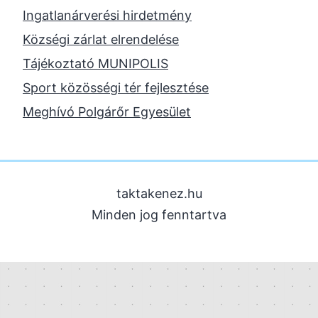
2023. november
Ingatlanárverési hirdetmény
2023. október
Községi zárlat elrendelése
2023. szeptember
Tájékoztató MUNIPOLIS
2023. június
Sport közösségi tér fejlesztése
2023. február
Meghívó Polgárőr Egyesület
2022. december
2022. november
2022. augusztus
taktakenez.hu
2022. május
Minden jog fenntartva
2022. március
2022. február
2022. január
2021. december