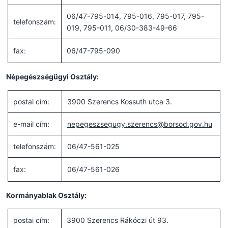
06/47-795-014, 795-016, 795-017, 795-
telefonszám:
019, 795-011, 06/30-383-49-66
fax:
06/47-795-090
Népegészségügyi Osztály:
postai cím:
3900 Szerencs Kossuth utca 3.
e-mail cím:
nepegeszsegugy.szerencs@borsod.gov.hu
telefonszám:
06/47-561-025
fax:
06/47-561-026
Kormányablak Osztály:
postai cím:
3900 Szerencs Rákóczi út 93.