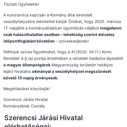
Tisztelt Ügyfeleink!
A koronavírus kapcsán a Kormány által elrendelt
veszélyhelyzetre tekintettel kérjük Önöket, hogy 2020. március
17. napjától a kormányablakban ügyintézés céljából
megjelenni
csak halaszthatatlan esetben – lehetőség szerint
előzetes
időpontfoglalást követően
– szíveskedjenek!
Felhívjuk szíves figyelmüket, hogy a 41/2020. (III.11.) Korm.
Rendelet 4.§ (a) pontja értelmében a rendelet hatályba lépésétől
a
magyar állampolgárok
Magyarország területén hatályos
lejáró hivatalos
okmányai a veszélyhelyzet megszűnését
követő 15 napig érvényesek.
Megértésüket köszönjük!
Szerencsi Járási Hivatal
Kormányablak Osztály
Szerencsi Járási Hivatal
elérhetőségei: