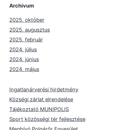
Archívum
2025. október
2025. augusztus
2025. február
2024. július
2024. június
2024. május
2024. április
2023. november
Ingatlanárverési hirdetmény
2023. október
Községi zárlat elrendelése
2023. szeptember
Tájékoztató MUNIPOLIS
2023. június
Sport közösségi tér fejlesztése
2023. február
Meghívó Polgárőr Egyesület