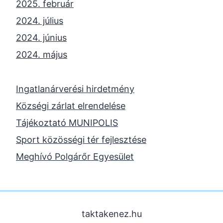
2025. február
2024. július
2024. június
2024. május
2024. április
2023. november
Ingatlanárverési hirdetmény
2023. október
Községi zárlat elrendelése
2023. szeptember
Tájékoztató MUNIPOLIS
2023. június
Sport közösségi tér fejlesztése
2023. február
Meghívó Polgárőr Egyesület
2022. december
2022. november
2022. augusztus
taktakenez.hu