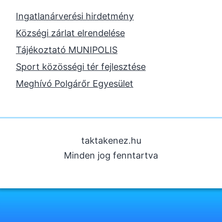
2023. november
Ingatlanárverési hirdetmény
2023. október
Községi zárlat elrendelése
2023. szeptember
Tájékoztató MUNIPOLIS
2023. június
Sport közösségi tér fejlesztése
2023. február
Meghívó Polgárőr Egyesület
2022. december
2022. november
2022. augusztus
taktakenez.hu
2022. május
Minden jog fenntartva
2022. március
2022. február
2022. január
2021. december