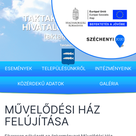
Ugrás
a
TAKTAKENÉZ KÖZSÉG
tartalomhoz
HIVATALOS HONLAPJA
taktakenez.hu
ESEMÉNYEK
TELEPÜLÉSÜNKRŐL
INTÉZMÉNYEINK
KÖZÉRDEKŰ ADATOK
GALÉRIA
MŰVELŐDÉSI HÁZ
FELÚJÍTÁSA
Sikeresen pályázott az önkormányzat Művelődési Ház