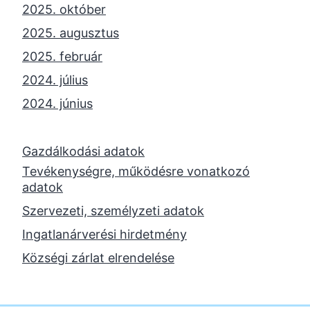
2025. október
2025. augusztus
2025. február
2024. július
2024. június
2024. május
2024. április
Gazdálkodási adatok
Tevékenységre, működésre vonatkozó
2023. november
adatok
2023. október
Szervezeti, személyzeti adatok
2023. szeptember
Ingatlanárverési hirdetmény
2023. június
Községi zárlat elrendelése
2023. február
2022. december