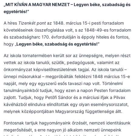
„MIT KÍVÁN A MAGYAR NEMZET – Legyen béke, szabadság és
egyetértés!”
A híres
Tizenkét pont
az 1848. március 15-i pesti forradalom
követeléseinek összefoglalása volt, s az 1848-49-es forradalom
és szabadságharc 170. évfordulóján is éppoly hiteles és fontos,
hogy „
Legyen béke, szabadság és egyetértés!”
Az iskola tornatermében került sor az ünnepségre, melyen részt
vettek az iskola tanulói, szülők, pedagógusok, valamint az
önkormányzat képviselőtestületének tagjai. Az iskola tanulói –
ünnepi műsorukkal – megpróbálták felidézni 1848 március 15-e
napját, mely egy egyszerű esős tavaszi nap volt. Történelmi
tanulmányainkból tudjuk, hogy ezen a napon Pesten forradalom
zajlott. Tudjuk, hogy Petőfi Sándor és a márciusi ifjak a Pilvax
kávéházból elindulva elindítottak egy olyan eseménysorozatot,
melynek középpontjában Magyarország függetlensége állt.
Fontosnak tartjuk hagyományaink őrzését, nemzeti identitásunk
megerősítését, s erre nagyon jó alkalom nemzeti ünnepeink