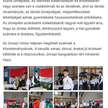
közös ünneplése. Az identitás kialakításában és erősítésében
nagy szerepe van a családoknak és az iskolának, ahol az iskolai
olvasmányok, az iskolai ünnepségek, megemlékezések
lehetőséget adnak gyermekeink hazaszeretetének erősítésére.
Az ünneplési szokásaink kialakításánál nagyon kell ügyelni arra,
hogy az ünnep átélhető, élményszerű legyen, a mai gyerekek
számára is érdekes, figyelemfelkeltő.
Az ünnepi műsor teljesen megfelelt ezeknek a
követelményeknek. A tanulók versei, táncai, énekei jó érzéssel
töltötték el a résztvevőket, ünnepi hangulatban tért mindenki
haza.