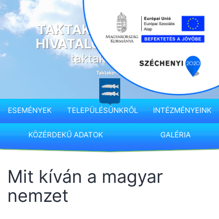
Ugrás
a
TAKTAKENÉZ KÖZSÉG
tartalomhoz
HIVATALOS HONLAPJA
taktakenez.hu
ESEMÉNYEK
TELEPÜLÉSÜNKRŐL
INTÉZMÉNYEINK
KÖZÉRDEKŰ ADATOK
GALÉRIA
Mit kíván a magyar
nemzet