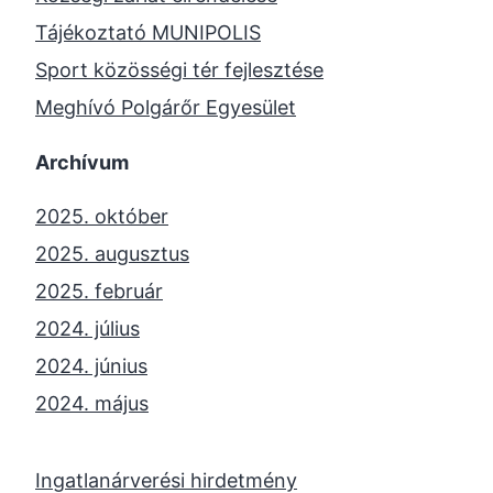
Tájékoztató MUNIPOLIS
Sport közösségi tér fejlesztése
Meghívó Polgárőr Egyesület
Archívum
2025. október
2025. augusztus
2025. február
2024. július
2024. június
2024. május
2024. április
2023. november
Ingatlanárverési hirdetmény