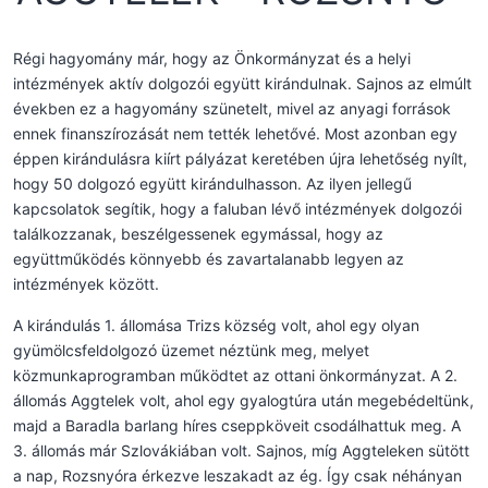
Régi hagyomány már, hogy az Önkormányzat és a helyi
intézmények aktív dolgozói együtt kirándulnak. Sajnos az elmúlt
években ez a hagyomány szünetelt, mivel az anyagi források
ennek finanszírozását nem tették lehetővé. Most azonban egy
éppen kirándulásra kiírt pályázat keretében újra lehetőség nyílt,
hogy 50 dolgozó együtt kirándulhasson. Az ilyen jellegű
kapcsolatok segítik, hogy a faluban lévő intézmények dolgozói
találkozzanak, beszélgessenek egymással, hogy az
együttműködés könnyebb és zavartalanabb legyen az
intézmények között.
A kirándulás 1. állomása Trizs község volt, ahol egy olyan
gyümölcsfeldolgozó üzemet néztünk meg, melyet
közmunkaprogramban működtet az ottani önkormányzat. A 2.
állomás Aggtelek volt, ahol egy gyalogtúra után megebédeltünk,
majd a Baradla barlang híres cseppköveit csodálhattuk meg. A
3. állomás már Szlovákiában volt. Sajnos, míg Aggteleken sütött
a nap, Rozsnyóra érkezve leszakadt az ég. Így csak néhányan