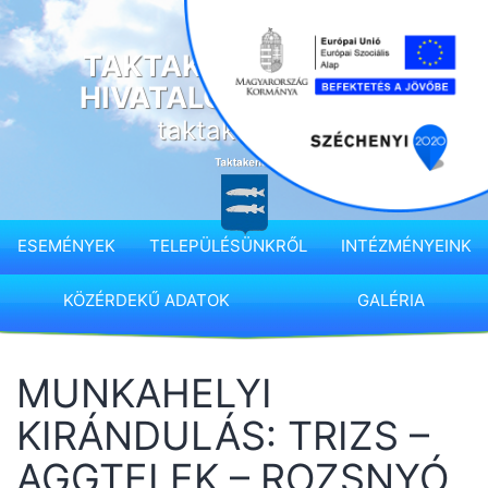
Ugrás
a
TAKTAKENÉZ KÖZSÉG
tartalomhoz
HIVATALOS HONLAPJA
taktakenez.hu
ESEMÉNYEK
TELEPÜLÉSÜNKRŐL
INTÉZMÉNYEINK
KÖZÉRDEKŰ ADATOK
GALÉRIA
MUNKAHELYI
KIRÁNDULÁS: TRIZS –
AGGTELEK – ROZSNYÓ