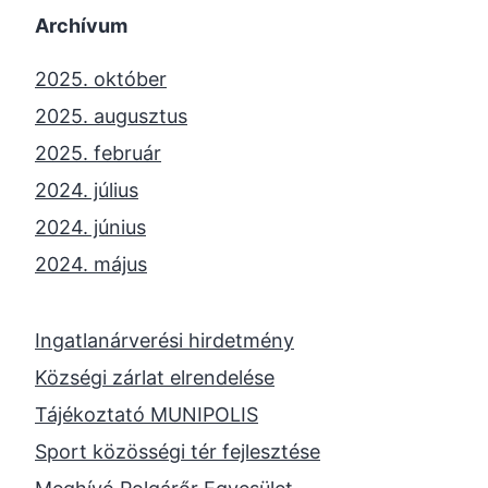
Archívum
2025. október
2025. augusztus
2025. február
2024. július
2024. június
2024. május
2024. április
2023. november
Ingatlanárverési hirdetmény
2023. október
Községi zárlat elrendelése
2023. szeptember
Tájékoztató MUNIPOLIS
2023. június
Sport közösségi tér fejlesztése
2023. február