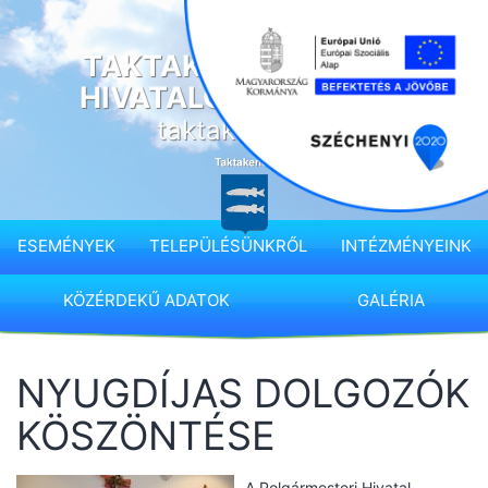
Ugrás
a
TAKTAKENÉZ KÖZSÉG
tartalomhoz
HIVATALOS HONLAPJA
taktakenez.hu
ESEMÉNYEK
TELEPÜLÉSÜNKRŐL
INTÉZMÉNYEINK
KÖZÉRDEKŰ ADATOK
GALÉRIA
NYUGDÍJAS DOLGOZÓK
KÖSZÖNTÉSE
A Polgármesteri Hivatal