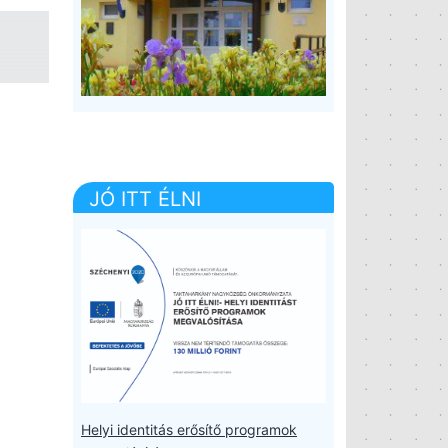
JÓ ITT ÉLNI
Helyi identitás erősítő programok