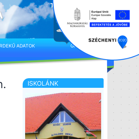
A
RDEKŰ ADATOK
GALÉRIA
n.
ISKOLÁNK