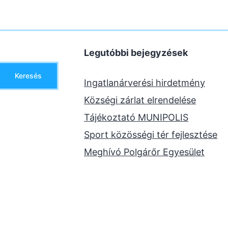
Legutóbbi bejegyzések
Keresés
Ingatlanárverési hirdetmény
Községi zárlat elrendelése
Tájékoztató MUNIPOLIS
Sport közösségi tér fejlesztése
Meghívó Polgárőr Egyesület