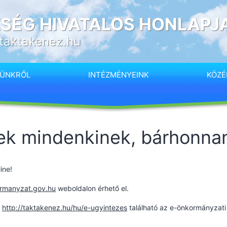
SÉG HIVATALOS HONLAPJ
taktakenez.hu
SÜNKRŐL
INTÉZMÉNYEINK
KÖZÉ
ek mindenkinek, bárhonna
ine!
ormanyzat.gov.hu
weboldalon érhető el.
n
http://taktakenez.hu/hu/e-ugyintezes
található az e-önkormányzati