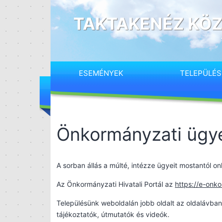
Ugrás
a
TAKTAKENÉZ KÖZ
tartalomhoz
ESEMÉNYEK
TELEPÜLÉ
Önkormányzati ügy
A sorban állás a múlté, intézze ügyeit mostantól onl
Az Önkormányzati Hivatali Portál az
https://e-onk
Településünk weboldalán jobb oldalt az oldalávba
tájékoztatók, útmutatók és videók.