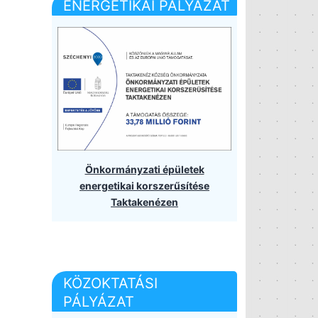
ENERGETIKAI PÁLYÁZAT
Önkormányzati épületek
energetikai korszerűsítése
Taktakenézen
KÖZOKTATÁSI
PÁLYÁZAT