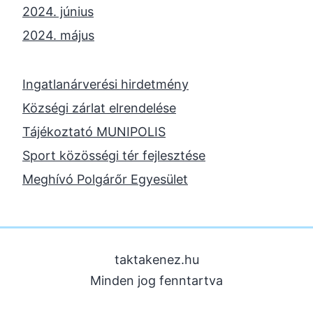
2024. június
2024. május
2024. április
2023. november
Ingatlanárverési hirdetmény
2023. október
Községi zárlat elrendelése
2023. szeptember
Tájékoztató MUNIPOLIS
2023. június
Sport közösségi tér fejlesztése
2023. február
Meghívó Polgárőr Egyesület
2022. december
2022. november
2022. augusztus
taktakenez.hu
2022. május
Minden jog fenntartva
2022. március