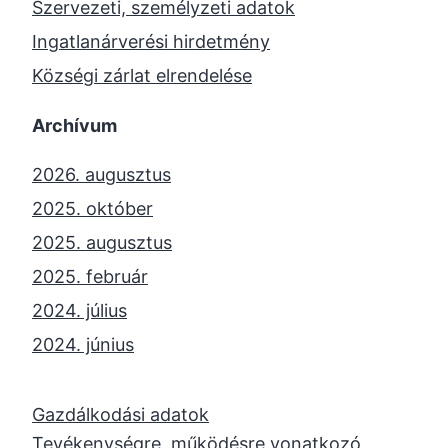
Szervezeti, személyzeti adatok
Ingatlanárverési hirdetmény
Községi zárlat elrendelése
Archívum
2026. augusztus
2025. október
2025. augusztus
2025. február
2024. július
2024. június
2024. május
2024. április
Gazdálkodási adatok
Tevékenységre, működésre vonatkozó
2023. november