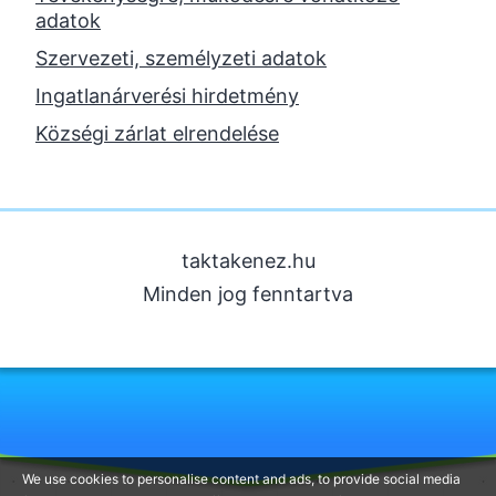
adatok
2023. október
Szervezeti, személyzeti adatok
2023. szeptember
Ingatlanárverési hirdetmény
2023. június
Községi zárlat elrendelése
2023. február
2022. december
2022. november
taktakenez.hu
2022. augusztus
Minden jog fenntartva
2022. május
2022. március
2022. február
2022. január
2021. december
We use cookies to personalise content and ads, to provide social media
2021. szeptember