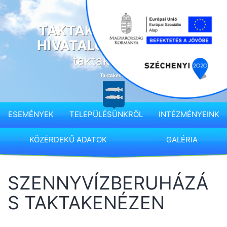
Ugrás
a
TAKTAKENÉZ KÖZSÉG
tartalomhoz
HIVATALOS HONLAPJA
taktakenez.hu
ESEMÉNYEK
TELEPÜLÉSÜNKRŐL
INTÉZMÉNYEINK
KÖZÉRDEKŰ ADATOK
GALÉRIA
SZENNYVÍZBERUHÁZÁ
S TAKTAKENÉZEN