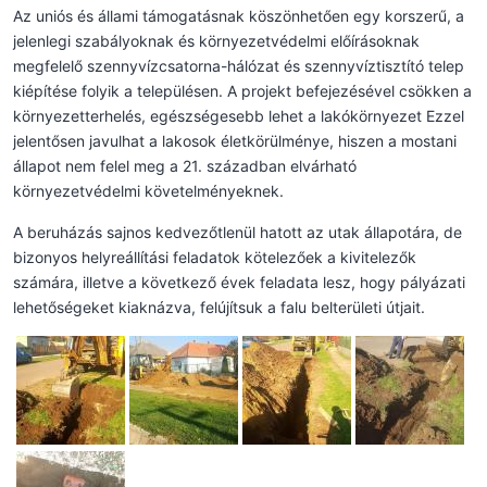
Az uniós és állami támogatásnak köszönhetően egy korszerű, a
jelenlegi szabályoknak és környezetvédelmi előírásoknak
megfelelő szennyvízcsatorna-hálózat és szennyvíztisztító telep
kiépítése folyik a településen. A projekt befejezésével csökken a
környezetterhelés, egészségesebb lehet a lakókörnyezet Ezzel
jelentősen javulhat a lakosok életkörülménye, hiszen a mostani
állapot nem felel meg a 21. században elvárható
környezetvédelmi követelményeknek.
A beruházás sajnos kedvezőtlenül hatott az utak állapotára, de
bizonyos helyreállítási feladatok kötelezőek a kivitelezők
számára, illetve a következő évek feladata lesz, hogy pályázati
lehetőségeket kiaknázva, felújítsuk a falu belterületi útjait.